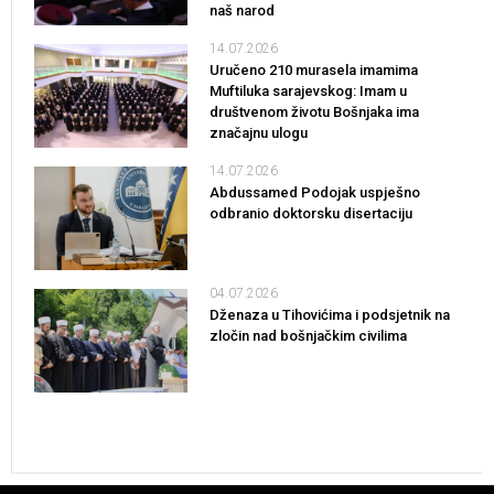
naš narod
14.07.2026
Uručeno 210 murasela imamima
Muftiluka sarajevskog: Imam u
društvenom životu Bošnjaka ima
značajnu ulogu
14.07.2026
Abdussamed Podojak uspješno
odbranio doktorsku disertaciju
04.07.2026
Dženaza u Tihovićima i podsjetnik na
zločin nad bošnjačkim civilima