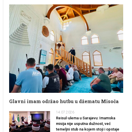
Glavni imam održao hutbu u džematu Misoča
14.07.2026
Reisul-ulema u Sarajevu: Imamska
misija nije usputna dužnost, već
temeljni stub na kojem stoji i opstaje