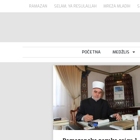
RAMAZAN
SELAM, YA RESULALLAH
MREŽA MLADIH
S
POČETNA
MEDŽLIS