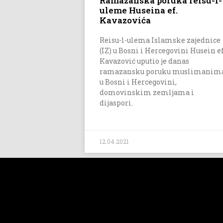
Ramazanska poruka reisu-l-
uleme Huseina ef.
Kavazovića
Reisu-l-ulema Islamske zajednice
(IZ) u Bosni i Hercegovini Husein ef
Kavazović uputio je danas
ramazansku poruku muslimanim
u Bosni i Hercegovini,
domovinskim zemljama i
dijaspori.
12.04.2021