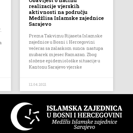
Obavijest o načinu
realizacije vjerskih
aktivnosti na području
Medžlisa Islamske zajednice
Sarajevo
.
Prema Takvimu Rijaseta Islamske
zajednice u Bosni i Hercegovini
a
večeras sa zalaskom sunca nastupa
mubarek mjesec Ramazan. Zbog
složene epidemiološke situacije u
Kantonu Sarajevo vjerske
12.04.2021