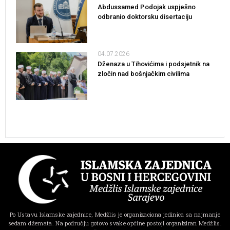
Abdussamed Podojak uspješno
odbranio doktorsku disertaciju
04.07.2026
Dženaza u Tihovićima i podsjetnik na
zločin nad bošnjačkim civilima
Po Ustavu Islamske zajednice, Medžlis je organizaciona jedinica sa najmanje
sedam džemata. Na području gotovo svake općine postoji organiziran Medžlis.