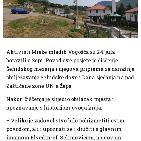
Aktivisti Mreže mladih Vogošća su 24. jula
boravili u Žepi. Povod ove posjete je čiščenje
Šehidskog mezarja i njegova priprema za današnje
obilježavanje Šehidske dove i Dana sjećanja na pad
Zaštićene zone UN-a Žepa.
Nakon čiščenja je slijedio obilazak mjesta i
upoznavanje s historijom ovoga kraja.
– Veliko je zadovoljstvo bilo pohizmetiti ovim
povodom, ali i upoznati se i družiti s glavnim
imamom Elvedin-ef. Selimovićem, njegovom