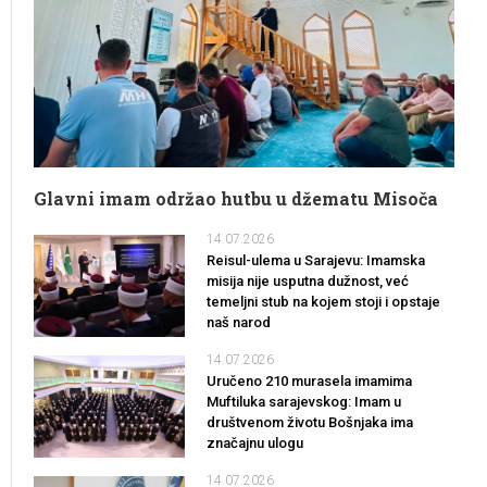
Glavni imam održao hutbu u džematu Misoča
14.07.2026
Reisul-ulema u Sarajevu: Imamska
misija nije usputna dužnost, već
temeljni stub na kojem stoji i opstaje
naš narod
14.07.2026
Uručeno 210 murasela imamima
Muftiluka sarajevskog: Imam u
društvenom životu Bošnjaka ima
značajnu ulogu
14.07.2026