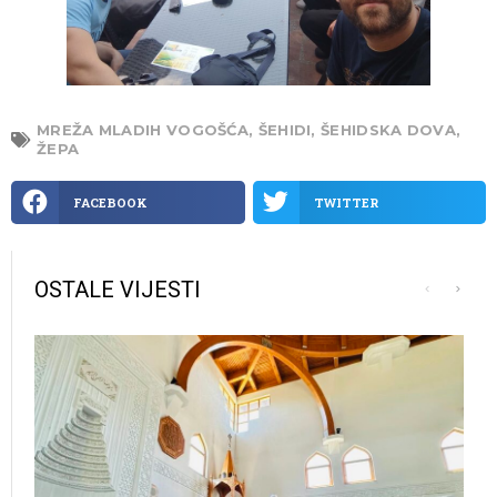
MREŽA MLADIH VOGOŠĆA
,
ŠEHIDI
,
ŠEHIDSKA DOVA
,
ŽEPA
FACEBOOK
TWITTER
OSTALE VIJESTI