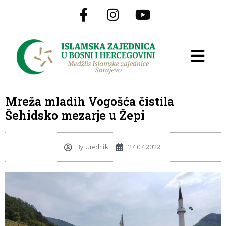
Mreža mladih Vogošća čistila
Šehidsko mezarje u Žepi
By
Urednik
27.07.2022.