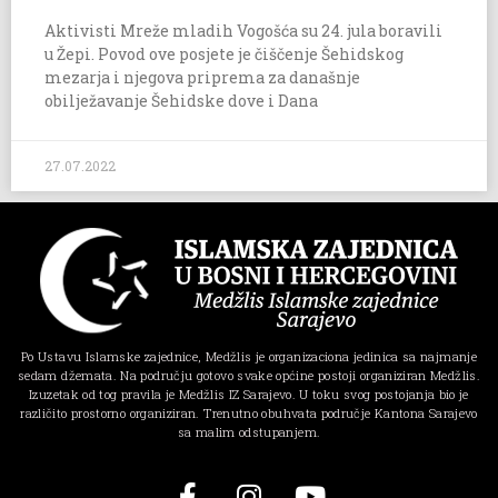
Aktivisti Mreže mladih Vogošća su 24. jula boravili
u Žepi. Povod ove posjete je čiščenje Šehidskog
mezarja i njegova priprema za današnje
obilježavanje Šehidske dove i Dana
27.07.2022
Po Ustavu Islamske zajednice, Medžlis je organizaciona jedinica sa najmanje
sedam džemata. Na području gotovo svake općine postoji organiziran Medžlis.
Izuzetak od tog pravila je Medžlis IZ Sarajevo. U toku svog postojanja bio je
različito prostorno organiziran. Trenutno obuhvata područje Kantona Sarajevo
sa malim odstupanjem.