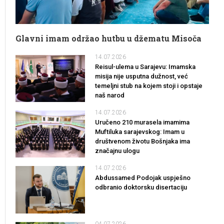
Glavni imam održao hutbu u džematu Misoča
14.07.2026
Reisul-ulema u Sarajevu: Imamska
misija nije usputna dužnost, već
temeljni stub na kojem stoji i opstaje
naš narod
14.07.2026
Uručeno 210 murasela imamima
Muftiluka sarajevskog: Imam u
društvenom životu Bošnjaka ima
značajnu ulogu
14.07.2026
Abdussamed Podojak uspješno
odbranio doktorsku disertaciju
04.07.2026