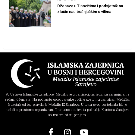
Dženaza u Tihovićima i podsjetnik na
zločin nad bošnjačkim civilima
Po Ustavu Islamske zajednice, Medžlis je organizaciona jedinica sa najmanje
sedam džemata. Na području gotovo svake općine postoji organiziran Medžlis.
Izuzetak od tog pravila je Medžlis IZ Sarajevo. U toku svog postojanja bio je
različito prostorno organiziran. Trenutno obuhvata područje Kantona Sarajevo
sa malim odstupanjem.