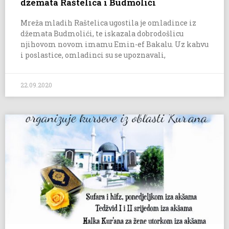
džemata Raštelica i Budmolići
Mreža mladih Raštelica ugostila je omladince iz
džemata Budmolići, te iskazala dobrodošlicu
njihovom novom imamu Emin-ef Bakalu. Uz kahvu
i poslastice, omladinci su se upoznavali,
22.09.2020