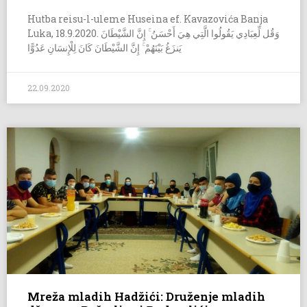
Hutba reisu-l-uleme Huseina ef. Kavazovića Banja
Luka, 18.9.2020. وَقُل لِّعِبَادِي يَقُولُوا الَّتِي هِيَ أَحْسَنُ ۚ إِنَّ الشَّيْطَانَ
يَنزَغُ بَيْنَهُمْ ۚ إِنَّ الشَّيْطَانَ كَانَ لِلْإِنسَانِ عَدُوًّا
22.09.2020
Mreža mladih Hadžići: Druženje mladih