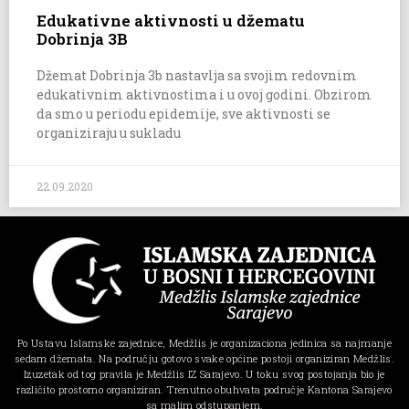
Edukativne aktivnosti u džematu
Dobrinja 3B
Džemat Dobrinja 3b nastavlja sa svojim redovnim
edukativnim aktivnostima i u ovoj godini. Obzirom
da smo u periodu epidemije, sve aktivnosti se
organiziraju u sukladu
22.09.2020
Po Ustavu Islamske zajednice, Medžlis je organizaciona jedinica sa najmanje
sedam džemata. Na području gotovo svake općine postoji organiziran Medžlis.
Izuzetak od tog pravila je Medžlis IZ Sarajevo. U toku svog postojanja bio je
različito prostorno organiziran. Trenutno obuhvata područje Kantona Sarajevo
sa malim odstupanjem.