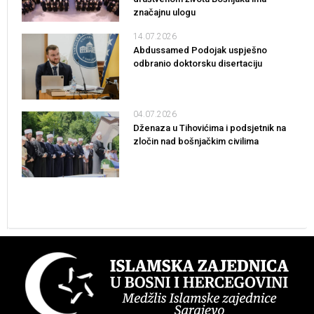
značajnu ulogu
14.07.2026
Abdussamed Podojak uspješno
odbranio doktorsku disertaciju
04.07.2026
Dženaza u Tihovićima i podsjetnik na
zločin nad bošnjačkim civilima