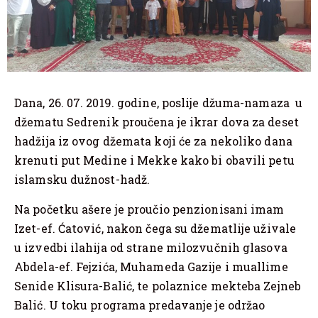
Dana, 26. 07. 2019. godine, poslije džuma-namaza u
džematu Sedrenik proučena je ikrar dova za deset
hadžija iz ovog džemata koji će za nekoliko dana
krenuti put Medine i Mekke kako bi obavili petu
islamsku dužnost-hadž.
Na početku ašere je proučio penzionisani imam
Izet-ef. Ćatović, nakon čega su džematlije uživale
u izvedbi ilahija od strane milozvučnih glasova
Abdela-ef. Fejzića, Muhameda Gazije i muallime
Senide Klisura-Balić, te polaznice mekteba Zejneb
Balić. U toku programa predavanje je održao