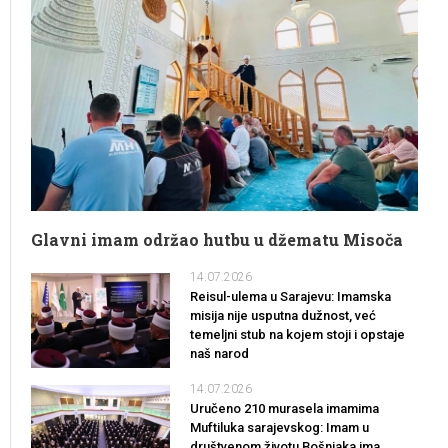
Glavni imam održao hutbu u džematu Misoča
14.07.2026
Reisul-ulema u Sarajevu: Imamska
misija nije usputna dužnost, već
temeljni stub na kojem stoji i opstaje
naš narod
14.07.2026
Uručeno 210 murasela imamima
Muftiluka sarajevskog: Imam u
društvenom životu Bošnjaka ima