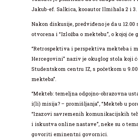
Jakub-ef. Salkica, kooautor Ilmihala 2 i 3.
Nakon diskusije, predviđeno je da u 12.00
otvorena i “Izložba o mektebu”, o kojoj će
“Retrospektiva i perspektiva mekteba i m
Hercegovini” naziv je okuglog stola koji će
Studentskom centru IZ, s početkom u 9.00 
mekteba”.
“Mekteb: temeljna odgojno-obrazovna usta
i(li) misija? – promišljanja”, “Mekteb u po
“Izazovi savremenih komunikacijskih te
i iskustva online nastave”, neke su o tema
govoriti eminentni govornici.