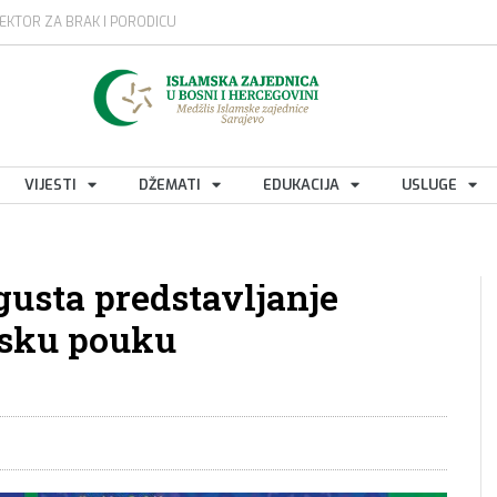
EKTOR ZA BRAK I PORODICU
VIJESTI
DŽEMATI
EDUKACIJA
USLUGE
gusta predstavljanje
rsku pouku