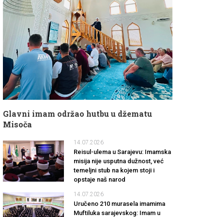
Glavni imam održao hutbu u džematu
Misoča
14.07.2026
Reisul-ulema u Sarajevu: Imamska
misija nije usputna dužnost, već
temeljni stub na kojem stoji i
opstaje naš narod
14.07.2026
Uručeno 210 murasela imamima
Muftiluka sarajevskog: Imam u