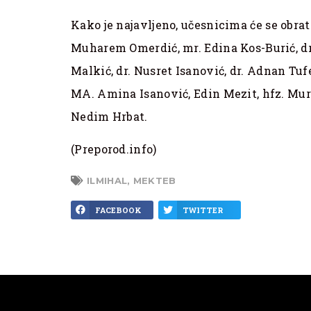
Kako je najavljeno, učesnicima će se obrati
Muharem Omerdić, mr. Edina Kos-Burić, dr.
Malkić, dr. Nusret Isanović, dr. Adnan Tufe
MA. Amina Isanović, Edin Mezit, hfz. Mur
Nedim Hrbat.
(Preporod.info)
ILMIHAL
,
MEKTEB
FACEBOOK
TWITTER