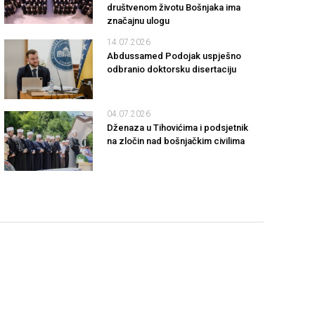
društvenom životu Bošnjaka ima
značajnu ulogu
14.07.2026
Abdussamed Podojak uspješno
odbranio doktorsku disertaciju
04.07.2026
Dženaza u Tihovićima i podsjetnik
na zločin nad bošnjačkim civilima