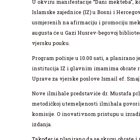
U okviru manifestacije “Dani mekteba”, ko
Islamske zajednice (IZ) u Bosni i Hercegov
usmjerenih na afirmaciju i promociju mekt
augusta će u Gazi Husrev-begovoj bibliote
vjersku pouku.
Program počinje u 10.00 sati, a planirano
institucija IZ i glavnim imamima obrate r
Uprave za vjerske poslove Ismail ef. Smaj
Nove ilmihale predstaviće dr. Mustafa prl
metodičkoj utemeljenosti ilmihala govorit
komisije. O inovativnom pristupu u izradi
izdanja.
Također je planirano da se skupu obrate i m