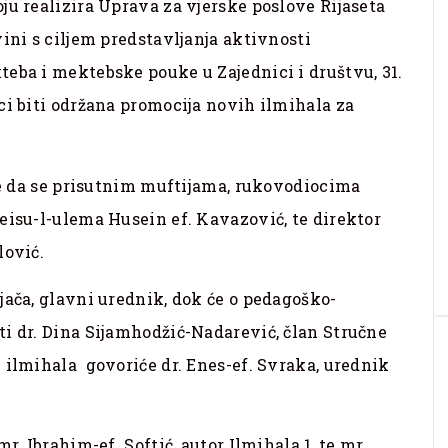
ju realizira Uprava za vjerske poslove Rijaseta
ini s ciljem predstavljanja aktivnosti
eba i mektebske pouke u Zajednici i društvu, 31.
ci biti održana promocija novih ilmihala za
 je da se prisutnim muftijama, rukovodiocima
eisu-l-ulema Husein ef. Kavazović, te direktor
lović.
jača, glavni urednik, dok će o pedagoško-
i dr. Dina Sijamhodžić-Nadarević, član Stručne
 ilmihala govoriće dr. Enes-ef. Svraka, urednik
r. Ibrahim-ef. Softić, autor Ilmihala 1, te mr.