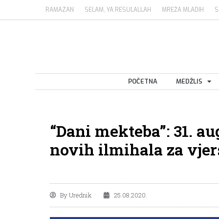
RAMAZAN
SELAM, YA RESULALLAH
MREŽA MLADIH
S
POČETNA
MEDŽLIS
“Dani mekteba”: 31. au
novih ilmihala za vje
By
Urednik
25.08.2020.