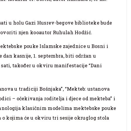
 sati u holu Gazi Husrev-begove biblioteke bude
 govoriti njen kooautor Ruhulah Hodžić.
ektebske pouke Islamske zajednice u Bosni i
 dan kasnije, 1. septembra, biti održan u
sati, također u okviru manifestacije “Dani
nova u tradiciji Bošnjaka”, “Mekteb: ustanova
rodici – očekivanja roditelja i djece od mekteba” i
hnologija klasičnim modelima mektebske pouke
 o kojima će u okviru tri sesije okruglog stola