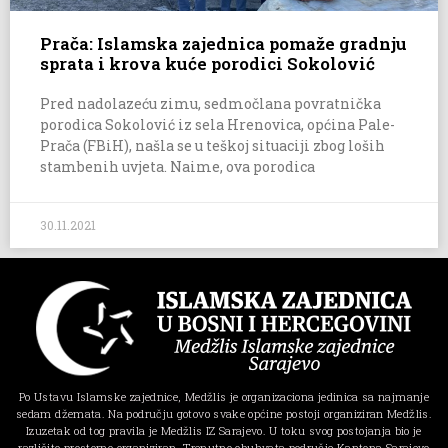
Prača: Islamska zajednica pomaže gradnju
sprata i krova kuće porodici Sokolović
Pred nadolazeću zimu, sedmočlana povratnička
porodica Sokolović iz sela Hrenovica, općina Pale-
Prača (FBiH), našla se u teškoj situaciji zbog loših
stambenih uvjeta. Naime, ova porodica
30.11.2021
Po Ustavu Islamske zajednice, Medžlis je organizaciona jedinica sa najmanje
sedam džemata. Na području gotovo svake općine postoji organiziran Medžlis.
Izuzetak od tog pravila je Medžlis IZ Sarajevo. U toku svog postojanja bio je
različito prostorno organiziran. Trenutno obuhvata područje Kantona Sarajevo