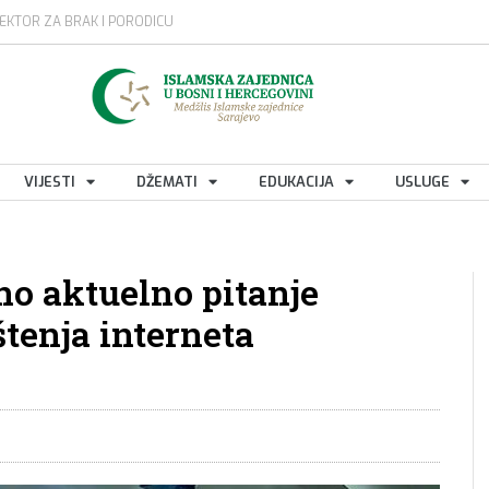
EKTOR ZA BRAK I PORODICU
VIJESTI
DŽEMATI
EDUKACIJA
USLUGE
no aktuelno pitanje
štenja interneta