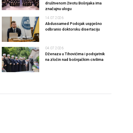
društvenom životu Bošnjaka ima
značajnu ulogu
14.07.2026
Abdussamed Podojak uspješno
odbranio doktorsku disertaciju
04.07.2026
Dženaza u Tihovićima i podsjetnik
na zločin nad bošnjačkim civilima