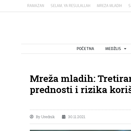
RAMAZAN
SELAM, YA RESULALLAH
MREŽA MLADIH
S
POČETNA
MEDŽLIS
Mreža mladih: Tretira
prednosti i rizika kori
By
Urednik
30.11.2021.