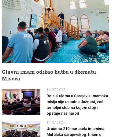
Glavni imam održao hutbu u džematu
Misoča
14.07.2026
Reisul-ulema u Sarajevu: Imamska
misija nije usputna dužnost, već
temeljni stub na kojem stoji i
opstaje naš narod
14.07.2026
Uručeno 210 murasela imamima
Muftiluka sarajevskog: Imam u