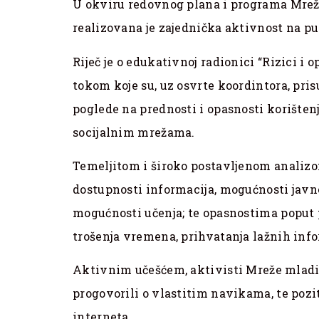
U okviru redovnog plana i programa Mrež
realizovana je zajednička aktivnost na p
Riječ je o edukativnoj radionici “Rizici i 
tokom koje su, uz osvrte koordintora, pri
poglede na prednosti i opasnosti korišten
socijalnim mrežama.
Temeljitom i široko postavljenom analizo
dostupnosti informacija, mogućnosti javn
mogućnosti učenja; te opasnostima poput 
trošenja vremena, prihvatanja lažnih info
Aktivnim učešćem, aktivisti Mreže mladi
progovorili o vlastitim navikama, te poz
interneta.