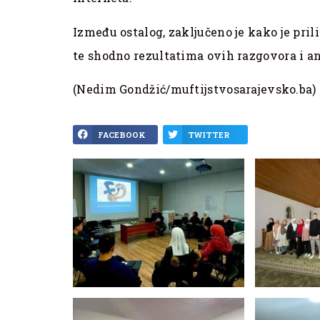
Između ostalog, zaključeno je kako je pri
te shodno rezultatima ovih razgovora i an
(Nedim Gondžić/muftijstvosarajevsko.ba)
FACEBOOK
TWITTER