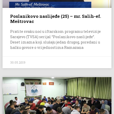
Poslanikovo naslijeđe (25) – mr. Salih-ef.
Meštrovac
Pratite svaku noć u iftarskom programu televizije
Sarajevo (TVSA) serijal “Poslanikovo naslijeđe”.
Deset imama koji slušaju jedan drugog, poredani u
halku govore o vrijednostima Ramazana
30.05.2019