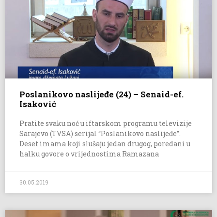
Poslanikovo naslijeđe (24) – Senaid-ef.
Isaković
Pratite svaku noć u iftarskom programu televizije
Sarajevo (TVSA) serijal “Poslanikovo naslijeđe”.
Deset imama koji slušaju jedan drugog, poredani u
halku govore o vrijednostima Ramazana
30.05.2019