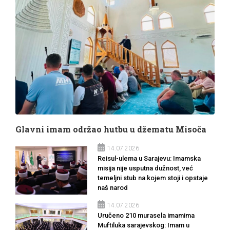
Glavni imam održao hutbu u džematu Misoča
14.07.2026
Reisul-ulema u Sarajevu: Imamska
misija nije usputna dužnost, već
temeljni stub na kojem stoji i opstaje
naš narod
14.07.2026
Uručeno 210 murasela imamima
Muftiluka sarajevskog: Imam u