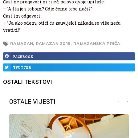
Čast ne progovori ni riječ, pa ovo dvoje upitaše:
– “A šta je s tobom? Gdje ćemo tebe naći?”
Čast im odgovori:
– “Ja ako odem, otići ću zauvijek i nikada se više neću
vratiti!”
RAMAZAN
,
RAMAZAN 2019
,
RAMAZANSKA PRIČA
FACEBOOK
TWITTER
OSTALI TEKSTOVI
OSTALE VIJESTI