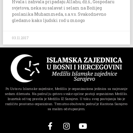
Hvala i zahvala pripadaju Allahu, dž.š., Gospodaru
svjetova, neka su salavat i selam na Božijeg
poslanika Muhammeda, s.a.v.s. Svakodnevno
gledamo kako ljudski rod u mnogo
03.11.2017
Po Ustavu Islamske zajednice, Medžlis je organizaciona jedinica sa najmanje
sedam džemata. Na području gotovo svake općine postoji organiziran Medžlis.
Izuzetak od tog pravila je Medžlis IZ Sarajevo. U toku svog postojanja bio je
različito prostorno organiziran. Trenutno obuhvata područje Kantona Sarajevo
sa malim odstupanjem.