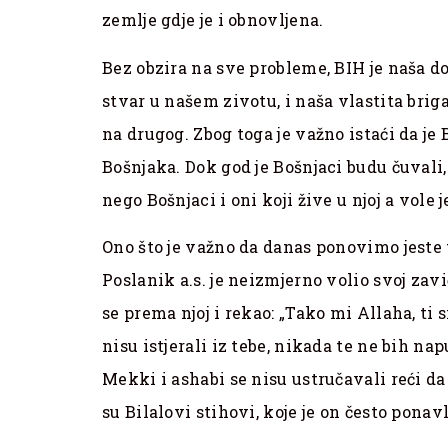
zemlje gdje je i obnovljena.
Bez obzira na sve probleme, BIH je naša 
stvar u našem zivotu, i naša vlastita briga
na drugog. Zbog toga je važno istaći da j
Bošnjaka. Dok god je Bošnjaci budu čuvali,
nego Bošnjaci i oni koji žive u njoj a vole 
Ono što je važno da danas ponovimo jeste 
Poslanik a.s. je neizmjerno volio svoj zavi
se prema njoj i rekao: „Tako mi Allaha, ti 
nisu istjerali iz tebe, nikada te ne bih na
Mekki i ashabi se nisu ustručavali reći da
su Bilalovi stihovi, koje je on često ponav