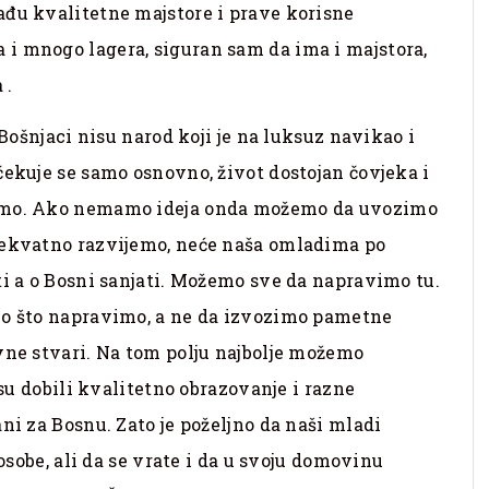
ađu kvalitetne majstore i prave korisne
i mnogo lagera, siguran sam da ima i majstora,
 .
 Bošnjaci nisu narod koji je na luksuz navikao i
čekuje se samo osnovno, život dostojan čovjeka i
vimo. Ako nemamo ideja onda možemo da uvozimo
dekvatno razvijemo, neće naša omladima po
ti a o Bosni sanjati. Možemo sve da napravimo tu.
no što napravimo, a ne da izvozimo pametne
vne stvari. Na tom polju najbolje možemo
 su dobili kvalitetno obrazovanje i razne
ni za Bosnu. Zato je poželjno da naši mladi
posobe, ali da se vrate i da u svoju domovinu