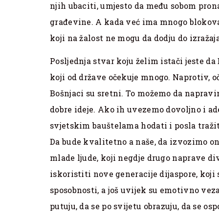
njih ubaciti, umjesto da među sobom pron
građevine. A kada već ima mnogo blokova 
koji na žalost ne mogu da dodju do izražaja
Posljednja stvar koju želim istači jeste da
koji od države očekuje mnogo. Naprotiv, o
Bošnjaci su sretni. To možemo da napra
dobre ideje. Ako ih uvezemo dovoljno i a
svjetskim bauštelama hodati i posla traži
Da bude kvalitetno a naše, da izvozimo o
mlade ljude, koji negdje drugo naprave di
iskoristiti nove generacije dijaspore, koji
sposobnosti, a još uvijek su emotivno veza
putuju, da se po svijetu obrazuju, da se os