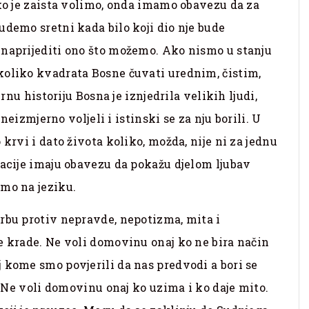
Ako je zaista volimo, onda imamo obavezu da za
udemo sretni kada bilo koji dio nje bude
unaprijediti ono što možemo. Ako nismo u stanju
koliko kvadrata Bosne čuvati urednim, čistim,
urnu historiju Bosna je iznjedrila velikih ljudi,
 neizmjerno voljeli i istinski se za nju borili. U
krvi i dato života koliko, možda, nije ni za jednu
racije imaju obavezu da pokažu djelom ljubav
amo na jeziku.
rbu protiv nepravde, nepotizma, mita i
e krade. Ne voli domovinu onaj ko ne bira način
 kome smo povjerili da nas predvodi a bori se
e. Ne voli domovinu onaj ko uzima i ko daje mito.