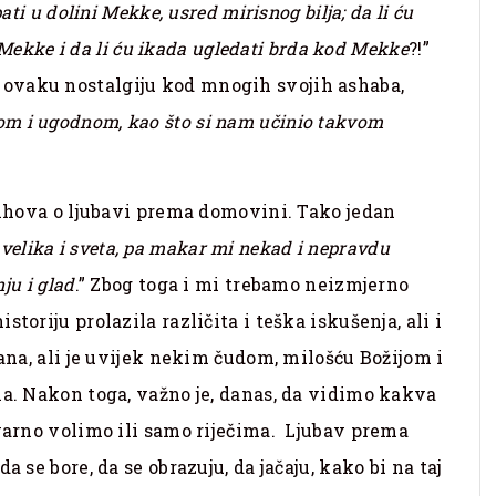
pati u dolini Mekke, usred mirisnog bilja; da li ću
i Mekke i da li ću ikada ugledati brda kod Mekke
?!”
ovaku nostalgiju kod mnogih svojih ashaba,
om i ugodnom, kao što si nam učinio takvom
stihova o ljubavi prema domovini. Tako jedan
velika i sveta, pa makar mi nekad i nepravdu
ju i glad
.” Zbog toga i mi trebamo neizmjerno
toriju prolazila različita i teška iskušenja, ali i
dana, ali je uvijek nekim čudom, milošću Božijom i
la. Nakon toga, važno je, danas, da vidimo kakva
tvarno volimo ili samo riječima. Ljubav prema
 se bore, da se obrazuju, da jačaju, kako bi na taj