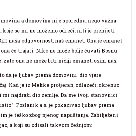
domovina a domovina nije sporedna, nego važna
, koje se mi ne možemo odreći, niti je prenijeti
e BiH naša odgovornost, naš emanet. Ona je emanet
 ona će trajati. Niko ne može bolje čuvati Bosnu
je, zato ona ne može biti ničiji emanet, osim naš.
to da je ljubav prema domovini dio vjere.
čaj. Kad je iz Mekke protjeran, odlazeći, okrenuo
si mi najdraži dio zemlje. Da me tvoji stanovnici
pustio“. Poslanik a.s. je pokazivao ljubav prema
 im je teško zbog njenog napuštanja. Zabilježeni
ljao, a koji su odisali takvom čežnjom: