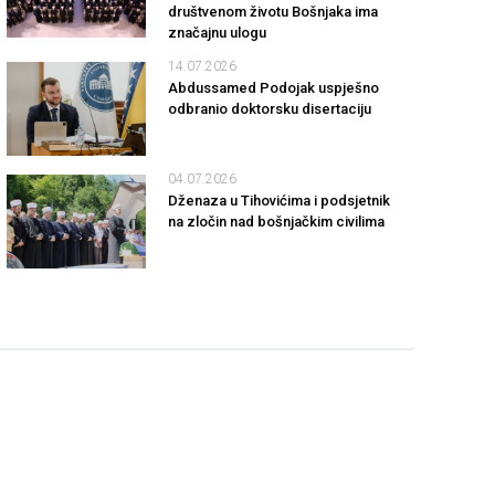
društvenom životu Bošnjaka ima
značajnu ulogu
14.07.2026
Abdussamed Podojak uspješno
odbranio doktorsku disertaciju
04.07.2026
Dženaza u Tihovićima i podsjetnik
na zločin nad bošnjačkim civilima