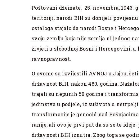
Poštovani džemate, 25. novembra, 1943. g
teritoriji, narodi BIH su donijeli povijes
ostaloga stajalo da narodi Bosne i Hercego
svoju zemlju koja nije zemlja ni jednog nar
živjeti u slobodnoj Bosni i Hercegovini, u
ravnopravnost.
O ovome su izvijestili AVNOJ u Jajcu, čet
državnost BiH, nakon 480. godina. Nažalos
trajali su nepunih 50 godina i transformis
jedinstva u podjele, iz suživota u netrpelj
transformacije je genocid nad Bošnjacima. 
ranije, ali ovo je prvi put da su se te ide
državnosti BIH iznutra. Zbog toga se godi