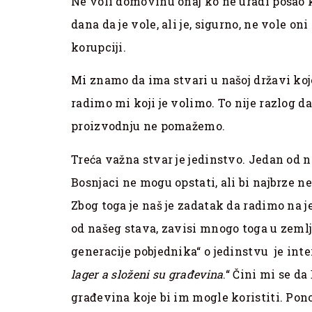
Ne voli domovinu onaj ko ne uradi posao k
dana da je vole, ali je, sigurno, ne vole o
korupciji.
Mi znamo da ima stvari u našoj državi koje 
radimo mi koji je volimo. To nije razlog d
proizvodnju ne pomažemo.
Treća važna stvar je jedinstvo. Jedan od n
Bosnjaci ne mogu opstati, ali bi najbrze n
Zbog toga je naš je zadatak da radimo na j
od našeg stava, zavisi mnogo toga u zemlj
generacije pobjednika“ o jedinstvu je inte
lager a složeni su građevina
.“ Čini mi se d
građevina koje bi im mogle koristiti. Pon