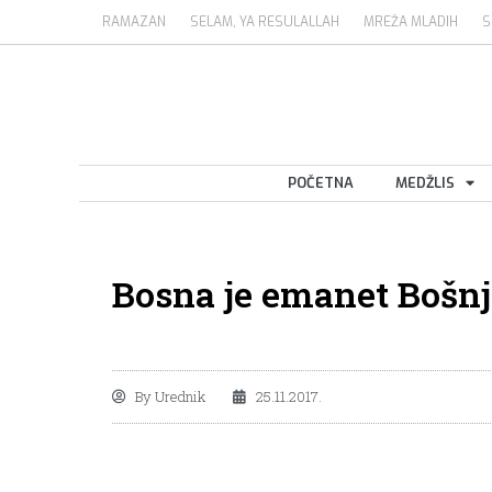
RAMAZAN
SELAM, YA RESULALLAH
MREŽA MLADIH
S
POČETNA
MEDŽLIS
Bosna je emanet Bošn
By
Urednik
25.11.2017.