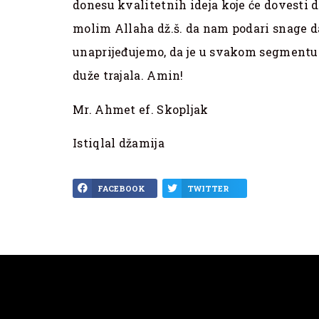
donesu kvalitetnih ideja koje će dovesti 
molim Allaha dž.š. da nam podari snage da
unaprijeđujemo, da je u svakom segmentu i
duže trajala. Amin!
Mr. Ahmet ef. Skopljak
Istiqlal džamija
FACEBOOK
TWITTER