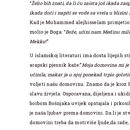
“
Želio bih znati, da li ću zaista još ikada zas
ikada doći i napiti se vode sa vrela u blizin
Kad je Muhammed alejhisselam primjetio 
molio je Boga: “
Bože, učini nam Medinu mil
Mekku
!”
U islamskoj literaturi ima dosta lijepih 
arapski pjesnik kaže:”
Moja domovina mi je 
učinila, makar ja u njoj ponekad trpio golotin
voljeti našu domovinu. Znamo da je kroz his
slavu živjela. Osporavana, dijeljena i uki
borbom Bošnjaka uvijek opstajala i prkosi
je naša ljubav prema domovini. Da li je s
domovini treba da motiviše ljude,da rade, da