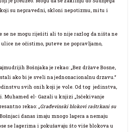
oji je preuzeo. Mogu da se zaklinju do Sudnjega
ni koji su nepravedni, skloni nepotizmu, mitu i
se ne mogu riješiti ali to nije razlog da ništa ne
a ulice ne očistimo, puteve ne popravljamo,
ajmudrijih Bošnjaka je rekao: „Bez države Bosne,
estali ako bi je sveli na jednonacionalnu drzavu.“
edinstvu svih onih koji je vole. Od tog jedinstva,
i. Muhamed el- Gazali u knjizi „Isčekivanje
resantno rekao: „
Građevinski blokovi raštrkani su
a Bošnjaci danas imaju mnogo lagera a nemaju
ose se lagerima i pokušavaju što više blokova u