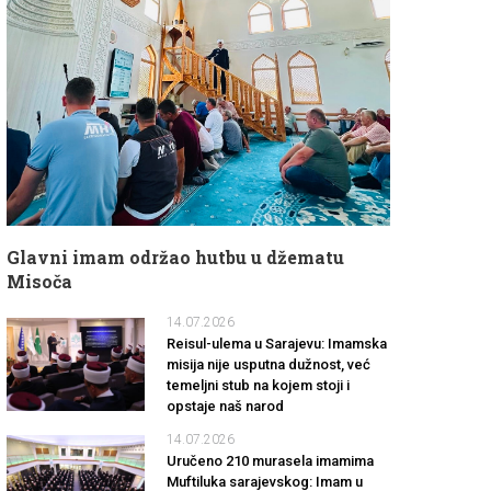
Glavni imam održao hutbu u džematu
Misoča
14.07.2026
Reisul-ulema u Sarajevu: Imamska
misija nije usputna dužnost, već
temeljni stub na kojem stoji i
opstaje naš narod
14.07.2026
Uručeno 210 murasela imamima
Muftiluka sarajevskog: Imam u