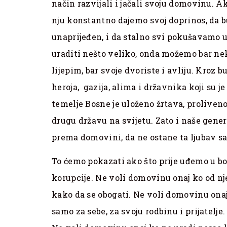
način razvijali i jačali svoju domovinu. 
nju konstantno dajemo svoj doprinos, da b
unaprijeđen, i da stalno svi pokušavamo 
uraditi nešto veliko, onda možemo bar ne
lijepim, bar svoje dvoriste i avliju. Kroz b
heroja, gazija, alima i državnika koji su je
temelje Bosne je uloženo žrtava, proliveno 
drugu državu na svijetu. Zato i naše gene
prema domovini, da ne ostane ta ljubav s
To ćemo pokazati ako što prije uđemo u bo
korupcije. Ne voli domovinu onaj ko od nj
kako da se obogati. Ne voli domovinu onaj
samo za sebe, za svoju rodbinu i prijatelj