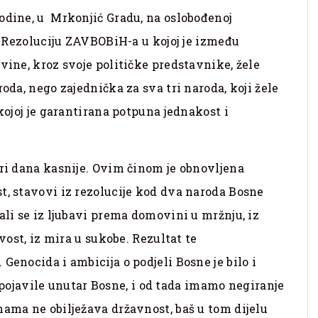
odine, u Mrkonjić Gradu, na oslobođenoj
nu Rezoluciju ZAVBOBiH-a u kojoj je između
vine, kroz svoje političke predstavnike, žele
oda, nego zajednička za sva tri naroda, koji žele
 kojoj je garantirana potpuna jednakost i
iri dana kasnije. Ovim činom je obnovljena
t, stavovi iz rezolucije kod dva naroda Bosne
ali se iz ljubavi prema domovini u mržnju, iz
ivost, iz mira u sukobe. Rezultat te
Genocida i ambicija o podjeli Bosne je bilo i
je pojavile unutar Bosne, i od tada imamo negiranje
nama ne obilježava državnost, baš u tom dijelu