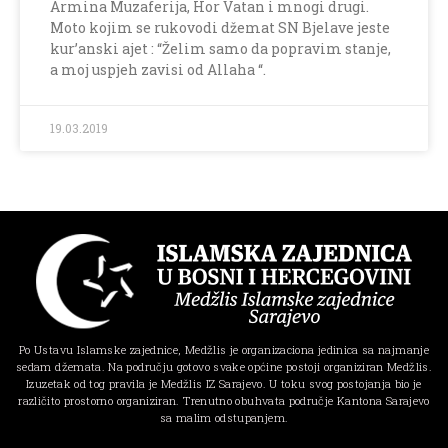
Armina Muzaferija, Hor Vatan i mnogi drugi.
Moto kojim se rukovodi džemat SN Bjelave jeste
kur’anski ajet : “Želim samo da popravim stanje,
a moj uspjeh zavisi od Allaha “.
19.03.2019
Po Ustavu Islamske zajednice, Medžlis je organizaciona jedinica sa najmanje
sedam džemata. Na području gotovo svake općine postoji organiziran Medžlis.
Izuzetak od tog pravila je Medžlis IZ Sarajevo. U toku svog postojanja bio je
različito prostorno organiziran. Trenutno obuhvata područje Kantona Sarajevo
sa malim odstupanjem.