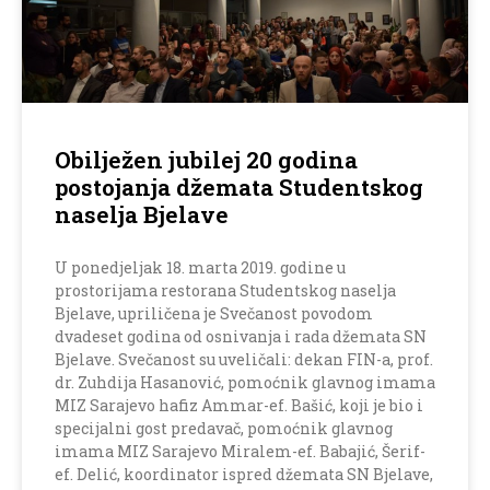
Obilježen jubilej 20 godina
postojanja džemata Studentskog
naselja Bjelave
U ponedjeljak 18. marta 2019. godine u
prostorijama restorana Studentskog naselja
Bjelave, upriličena je Svečanost povodom
dvadeset godina od osnivanja i rada džemata SN
Bjelave. Svečanost su uveličali: dekan FIN-a, prof.
dr. Zuhdija Hasanović, pomoćnik glavnog imama
MIZ Sarajevo hafiz Ammar-ef. Bašić, koji je bio i
specijalni gost predavač, pomoćnik glavnog
imama MIZ Sarajevo Miralem-ef. Babajić, Šerif-
ef. Delić, koordinator ispred džemata SN Bjelave,