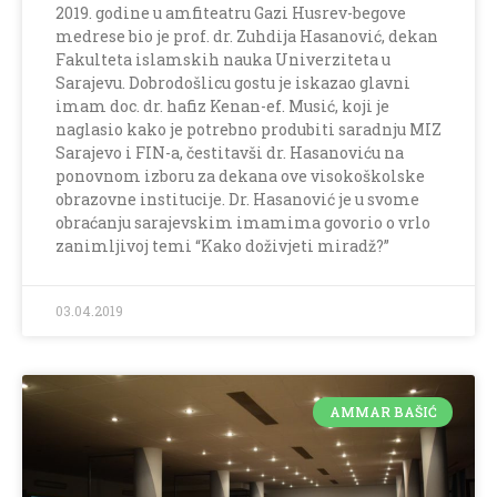
2019. godine u amfiteatru Gazi Husrev-begove
medrese bio je prof. dr. Zuhdija Hasanović, dekan
Fakulteta islamskih nauka Univerziteta u
Sarajevu. Dobrodošlicu gostu je iskazao glavni
imam doc. dr. hafiz Kenan-ef. Musić, koji je
naglasio kako je potrebno produbiti saradnju MIZ
Sarajevo i FIN-a, čestitavši dr. Hasanoviću na
ponovnom izboru za dekana ove visokoškolske
obrazovne institucije. Dr. Hasanović je u svome
obraćanju sarajevskim imamima govorio o vrlo
zanimljivoj temi “Kako doživjeti miradž?”
03.04.2019
AMMAR BAŠIĆ