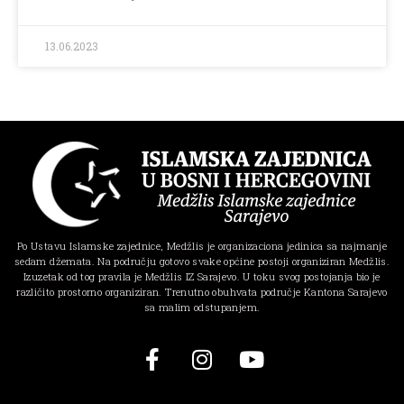
13.06.2023
Po Ustavu Islamske zajednice, Medžlis je organizaciona jedinica sa najmanje
sedam džemata. Na području gotovo svake općine postoji organiziran Medžlis.
Izuzetak od tog pravila je Medžlis IZ Sarajevo. U toku svog postojanja bio je
različito prostorno organiziran. Trenutno obuhvata područje Kantona Sarajevo
sa malim odstupanjem.