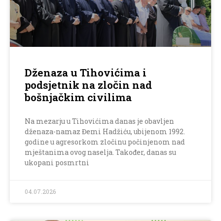
Dženaza u Tihovićima i
podsjetnik na zločin nad
bošnjačkim civilima
Na mezarju u Tihovićima danas je obavljen
dženaza-namaz Đemi Hadžiću, ubijenom 1992.
godine u agresorkom zločinu počinjenom nad
mještanima ovog naselja. Također, danas su
ukopani posmrtni
04.07.2026