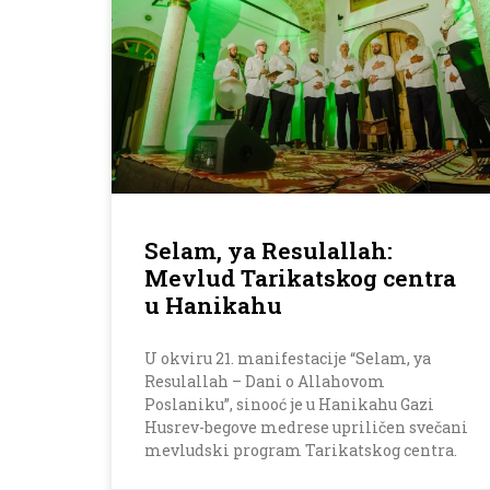
Selam, ya Resulallah:
Mevlud Tarikatskog centra
u Hanikahu
U okviru 21. manifestacije “Selam, ya
Resulallah – Dani o Allahovom
Poslaniku”, sinooć je u Hanikahu Gazi
Husrev-begove medrese upriličen svečani
mevludski program Tarikatskog centra.