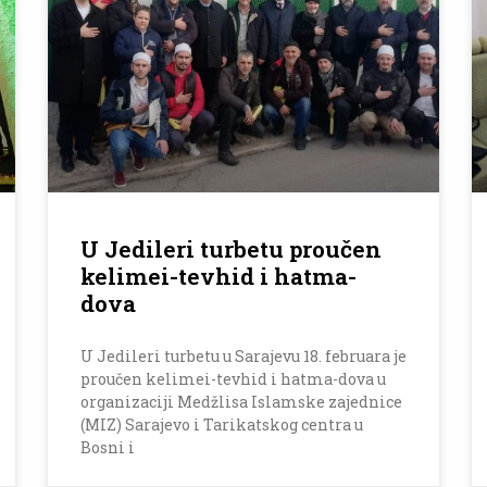
U Jedileri turbetu proučen
kelimei-tevhid i hatma-
dova
U Jedileri turbetu u Sarajevu 18. februara je
proučen kelimei-tevhid i hatma-dova u
organizaciji Medžlisa Islamske zajednice
(MIZ) Sarajevo i Tarikatskog centra u
Bosni i