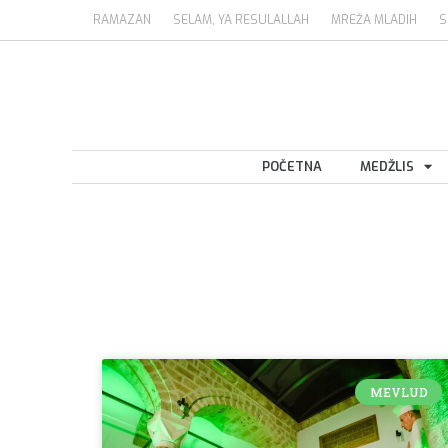
RAMAZAN
SELAM, YA RESULALLAH
MREŽA MLADIH
S
POČETNA
MEDŽLIS
MEVLUD