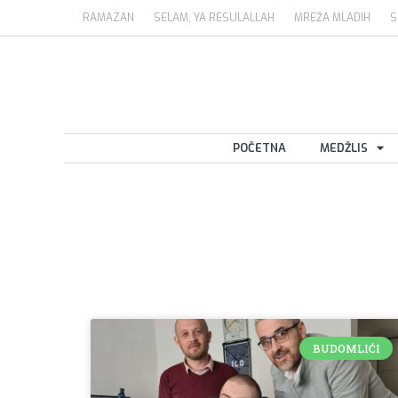
RAMAZAN
SELAM, YA RESULALLAH
MREŽA MLADIH
S
POČETNA
MEDŽLIS
BUDOMLIĆI