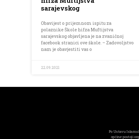
hifza Muftijstva
sarajevskog
Obavijest o prijemnom ispitu za
polaznike Škole hifza Muftijstva
sarajevskog objavljena je na zvaničnoj
facebook stranici ove škole. – Zadovoljstvo
nam je obavjestiti vas o
22.09.2021
Po Ustavu Islamsk
općine postoji or