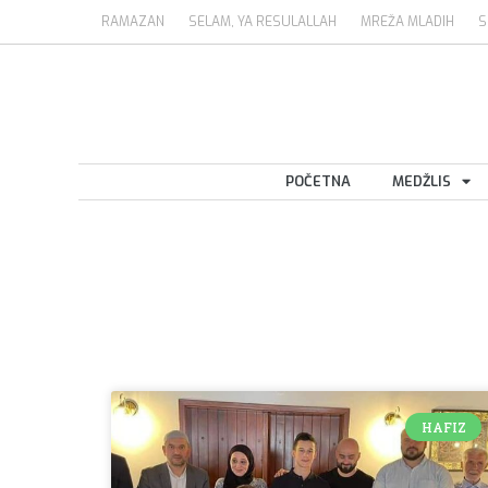
RAMAZAN
SELAM, YA RESULALLAH
MREŽA MLADIH
S
POČETNA
MEDŽLIS
HAFIZ