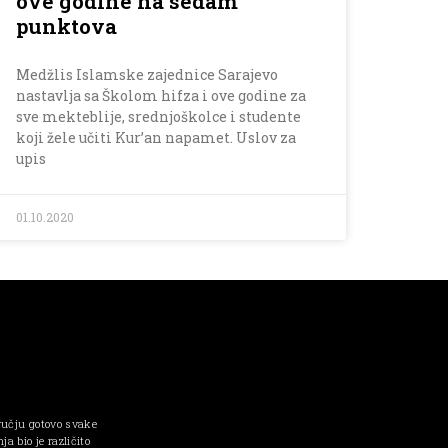
ove godine na sedam
punktova
Medžlis Islamske zajednice Sarajevo
nastavlja sa Školom hifza i ove godine za
sve mekteblije, srednjoškolce i studente
koji žele učiti Kur’an napamet. Uslov za
upis
01.10.2020
ručju gotovo svake
a bio je različito