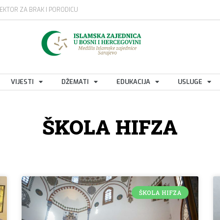
EKTOR ZA BRAK I PORODICU
VIJESTI
DŽEMATI
EDUKACIJA
USLUGE
ŠKOLA HIFZA
ŠKOLA HIFZA