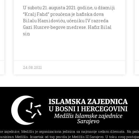
U subotu 21. augusta 2021. godine, u džamiji
“Kralj Fahd” proučena je hafiska dova
Bilalu Hamidoviću, učeniku IV razreda
Gazi Husrev-begove medrese. Hafiz Bilal
sin
24.08.2021
e zajednice, Medžlis je organizaciona jedinica sa najmanje sedam džemata. Na pod
ganiziran Medžlis. Izuzetak od tog pravila je Medžlis IZ Sarajevo. U toku svog postojanj