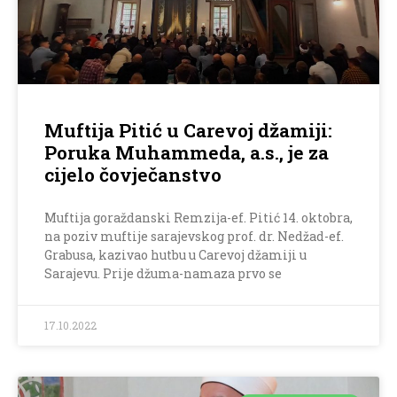
Muftija Pitić u Carevoj džamiji:
Poruka Muhammeda, a.s., je za
cijelo čovječanstvo
Muftija goraždanski Remzija-ef. Pitić 14. oktobra,
na poziv muftije sarajevskog prof. dr. Nedžad-ef.
Grabusa, kazivao hutbu u Carevoj džamiji u
Sarajevu. Prije džuma-namaza prvo se
17.10.2022