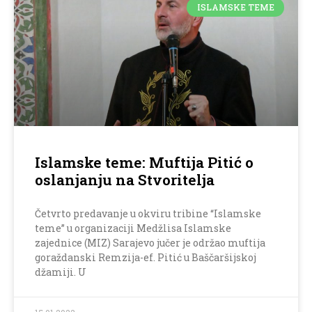
ISLAMSKE TEME
Islamske teme: Muftija Pitić o
oslanjanju na Stvoritelja
Četvrto predavanje u okviru tribine “Islamske
teme” u organizaciji Medžlisa Islamske
zajednice (MIZ) Sarajevo jučer je održao muftija
goraždanski Remzija-ef. Pitić u Baščaršijskoj
džamiji. U