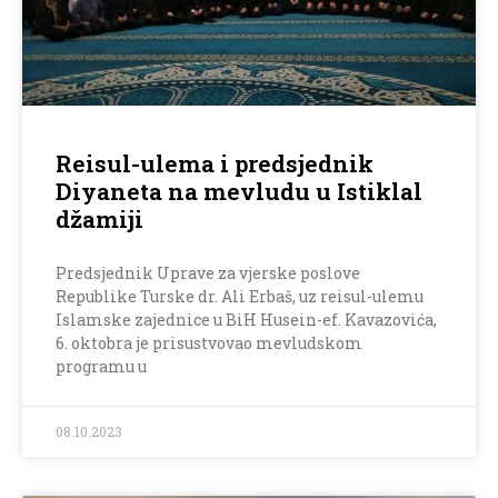
Reisul-ulema i predsjednik
Diyaneta na mevludu u Istiklal
džamiji
Predsjednik Uprave za vjerske poslove
Republike Turske dr. Ali Erbaš, uz reisul-ulemu
Islamske zajednice u BiH Husein-ef. Kavazovića,
6. oktobra je prisustvovao mevludskom
programu u
08.10.2023