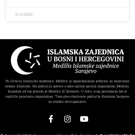
31.12.2022
Po Ustavu Islamske zajednice, Medžlis je organizaciona jedinica sa najmanje
sedam džemata. Na području gotovo svake općine postoji organiziran Medžlis.
Izuzetak od tog pravila je Medžlis IZ Sarajevo. U toku svog postojanja bio je
različito prostorno organiziran. Trenutno obuhvata područje Kantona Sarajevo
sa malim odstupanjem.