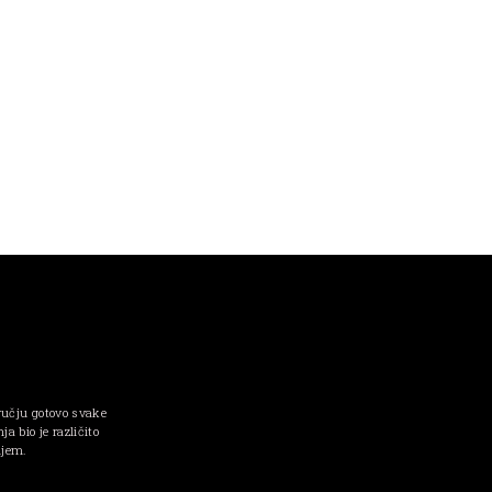
ručju gotovo svake
a bio je različito
njem.