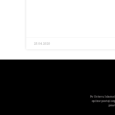
25.04.2020
Po Ustavu Islamsk
općine postoji or
pros