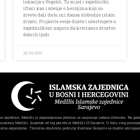
lokacija u Vogošći. Tu su još i zajednički
iftari kao i učenje o herojima koji su
živote dali da bi mi danas slobodno islam
živjeli. Prijavite svoje dijete i učestvujete u
zajedničkom naporu da kreiramo društvo
dobrih ljudi.
28.04.2019
e zajednice, Medžlis je organizaciona jedinica sa najmanje sedam džemata. Na pod
ganiziran Medžlis. Izuzetak od tog pravila je Medžlis IZ Sarajevo. U toku svog postojanj
torno organiziran. Trenutno obuhvata područje Kantona Sarajevo sa malim odstupa