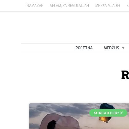
RAMAZAN
SELAM, YA RESULALLAH
MREŽA MLADIH
S
POČETNA
MEDŽLIS
R
MIRSAD ĐERZIĆ