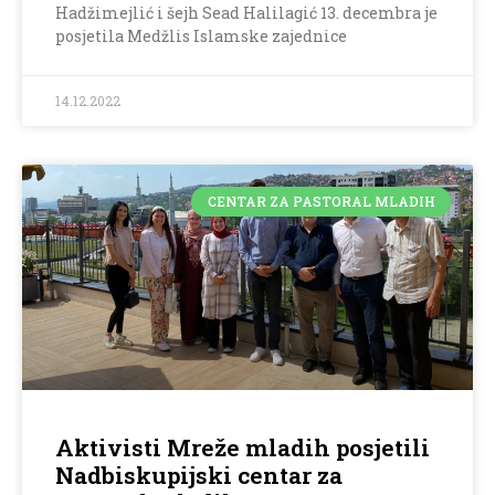
Hadžimejlić i šejh Sead Halilagić 13. decembra je
posjetila Medžlis Islamske zajednice
14.12.2022
CENTAR ZA PASTORAL MLADIH
Aktivisti Mreže mladih posjetili
Nadbiskupijski centar za