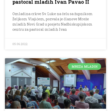
pastoral mladih Ivan Pavao II
Omladina crkve Sv. Luke na čelu sa župnikom
Željkom Vlajićem, pozvala je članove Mreže
mladih Novi Grad u posjetu Nadbiskupijskom
centru za pastoral mladih Ivan
05.06.2022
MREŽA MLADIH