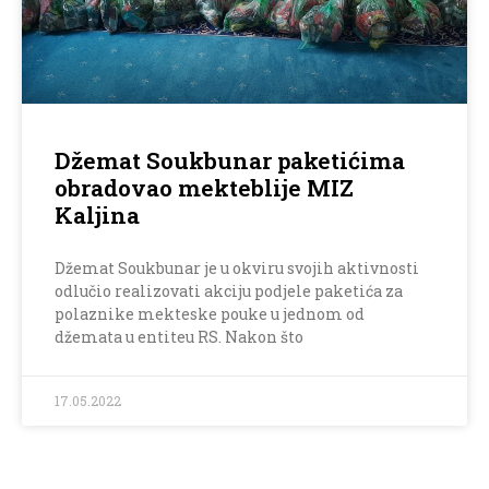
Džemat Soukbunar paketićima
obradovao mekteblije MIZ
Kaljina
Džemat Soukbunar je u okviru svojih aktivnosti
odlučio realizovati akciju podjele paketića za
polaznike mekteske pouke u jednom od
džemata u entiteu RS. Nakon što
17.05.2022