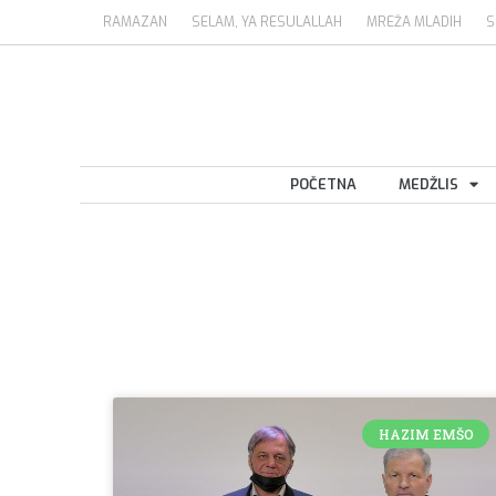
RAMAZAN
SELAM, YA RESULALLAH
MREŽA MLADIH
S
POČETNA
MEDŽLIS
HAZIM EMŠO