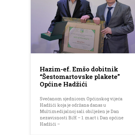
Hazim-ef. Emšo dobitnik
“Šestomartovske plakete”
Općine Hadžići
Svečanom sjednicom Općinskog vijeća
Hadžići koja je održana danas u
Multimedijalnoj sali obilježen je Dan
nezavisnosti BiH – 1. mart i Dan općine
Hadžići –