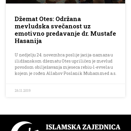
Džemat Otes: Održana
mevludska svečanost uz
emotivno predavanje dr. Mustafe
Hasanija
U nedjelju 24. novembra poslije jacija-namaza u
ilidžanskom džematu Otes upriličen je mevlud
povodom obilježavanja mjeseca rebiu-l-evvela u
kojem je rođen Allahov Poslanik Muhammed a.s.
26.11.2019