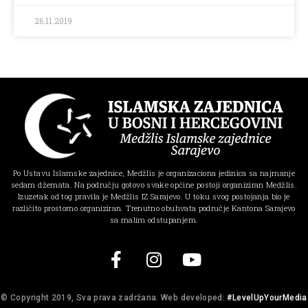
26.11.2019
Po Ustavu Islamske zajednice, Medžlis je organizaciona jedinica sa najmanje
sedam džemata. Na području gotovo svake općine postoji organiziran Medžlis.
Izuzetak od tog pravila je Medžlis IZ Sarajevo. U toku svog postojanja bio je
različito prostorno organiziran. Trenutno obuhvata područje Kantona Sarajevo
sa malim odstupanjem.
© Copyright 2019, Sva prava zadržana. Web developed:
#LevelUpYourMedia