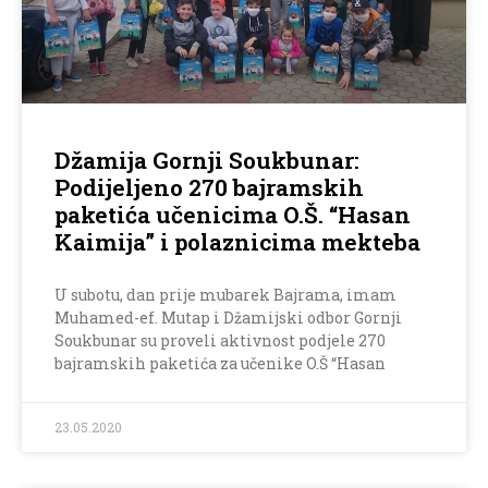
Džamija Gornji Soukbunar:
Podijeljeno 270 bajramskih
paketića učenicima O.Š. “Hasan
Kaimija” i polaznicima mekteba
U subotu, dan prije mubarek Bajrama, imam
Muhamed-ef. Mutap i Džamijski odbor Gornji
Soukbunar su proveli aktivnost podjele 270
bajramskih paketića za učenike O.Š “Hasan
23.05.2020