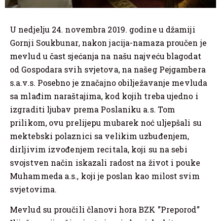
U nedjelju 24. novembra 2019. godine u džamiji
Gornji Soukbunar, nakon jacija-namaza proučen je
mevlud u čast sjećanja na našu najveću blagodat
od Gospodara svih svjetova, na našeg Pejgambera
s.a.v.s. Posebno je značajno obilježavanje mevluda
sa mlađim naraštajima, kod kojih treba ujedno i
izgraditi ljubav prema Poslaniku a.s. Tom
prilikom, ovu prelijepu mubarek noć uljepšali su
mektebski polaznici sa velikim uzbuđenjem,
dirljivim izvođenjem recitala, koji su na sebi
svojstven način iskazali radost na život i pouke
Muhammeda a.s., koji je poslan kao milost svim
svjetovima.
Mevlud su proučili članovi hora BZK ”Preporod”