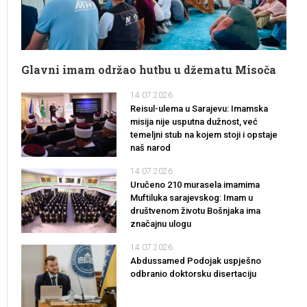
Glavni imam održao hutbu u džematu Misoča
14.07.2026
Reisul-ulema u Sarajevu: Imamska
misija nije usputna dužnost, već
temeljni stub na kojem stoji i opstaje
naš narod
14.07.2026
Uručeno 210 murasela imamima
Muftiluka sarajevskog: Imam u
društvenom životu Bošnjaka ima
značajnu ulogu
14.07.2026
Abdussamed Podojak uspješno
odbranio doktorsku disertaciju