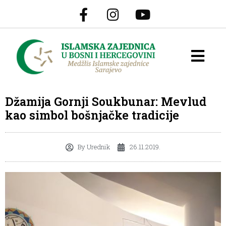
Džamija Gornji Soukbunar: Mevlud
kao simbol bošnjačke tradicije
By
Urednik
26.11.2019.