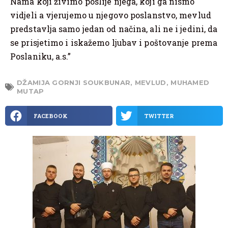
Nama koji živimo poslije njega, koji ga nismo
vidjeli a vjerujemo u njegovo poslanstvo, mevlud
predstavlja samo jedan od načina, ali ne i jedini, da
se prisjetimo i iskažemo ljubav i poštovanje prema
Poslaniku, a.s.”
DŽAMIJA GORNJI SOUKBUNAR
,
MEVLUD
,
MUHAMED
MUTAP
FACEBOOK
TWITTER