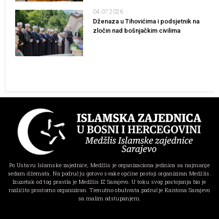
04.07.2026
Dženaza u Tihovićima i podsjetnik na
zločin nad bošnjačkim civilima
Po Ustavu Islamske zajednice, Medžlis je organizaciona jedinica sa najmanje
sedam džemata. Na području gotovo svake općine postoji organiziran Medžlis.
Izuzetak od tog pravila je Medžlis IZ Sarajevo. U toku svog postojanja bio je
različito prostorno organiziran. Trenutno obuhvata područje Kantona Sarajevo
sa malim odstupanjem.