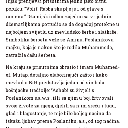
Ilijaš prenijevši prisutnima jednu jako bitnu
poruku: ”Volit’ Rabba skuplje je i od glave s
ramena.” Džamijski odbor zajedno sa vrijednim
džematlijkama potrudio se da događaj protekne u
najboljem svijetlu uz mevludsko šerbe i slatkiše.
Simbolika šerbeta veže se Aminu, Poslanikovu
majku, koja je nakon što je rodila Muhammeda,
zatražila čašu šerbeta.
Na kraju se prisutnima obratio i imam Muhamed-
ef. Mutap, detaljno elaborirajući zašto i kako
mevlud u BiH predstavlja jedan od simbola
bošnjačke tradicije: “Ashabi su živjeli s
Poslanikom s.a.w.s., išli sa njim u boj, žrtvovali
svoje živote za njega, djelili sa njim sreću i tugu,
glad i blagostanje, te nije bilo boljeg načina da
iskažu ljubav prema Poslaniku, a.s., od tog načina.