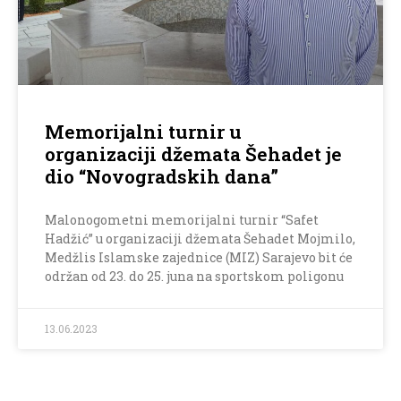
Memorijalni turnir u
organizaciji džemata Šehadet je
dio “Novogradskih dana”
Malonogometni memorijalni turnir “Safet
Hadžić” u organizaciji džemata Šehadet Mojmilo,
Medžlis Islamske zajednice (MIZ) Sarajevo bit će
održan od 23. do 25. juna na sportskom poligonu
13.06.2023