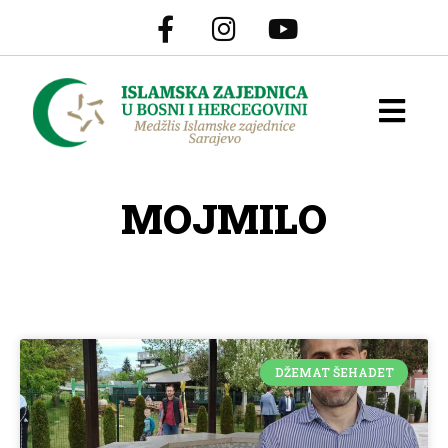
MOJMILO
DŽEMAT ŠEHADET