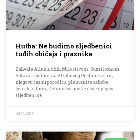
Hutba: Ne budimo sljedbenici
tuđih običaja i praznika
Zahvala Allahu, dž.š., Milostivom, Samilosnom.
Salavat i selam na Allahovog Poslanika, a.s.,
njegovu časnu porodicu, plemenite ashabe,
šehide islama, šehide bosanske i sve njegove
sljedbenike
29.12.2018