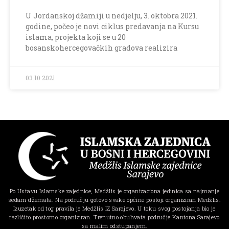
U Jordanskoj džamiji u nedjelju, 3. oktobra 2021.
godine, počeo je novi ciklus predavanja na Kursu
islama, projekta koji se u 20
bosanskohercegovačkih gradova realizira
03.10.2021
Po Ustavu Islamske zajednice, Medžlis je organizaciona jedinica sa najmanje
sedam džemata. Na području gotovo svake općine postoji organiziran Medžlis.
Izuzetak od tog pravila je Medžlis IZ Sarajevo. U toku svog postojanja bio je
različito prostorno organiziran. Trenutno obuhvata područje Kantona Sarajevo
sa malim odstupanjem.