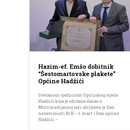
Hazim-ef. Emšo dobitnik
“Šestomartovske plakete”
Općine Hadžići
Svečanom sjednicom Općinskog vijeća
Hadžići koja je održana danas u
Multimedijalnoj sali obilježen je Dan
nezavisnosti BiH – 1. mart i Dan općine
Hadžići –