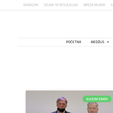
RAMAZAN
SELAM, YA RESULALLAH
MREŽA MLADIH
S
POČETNA
MEDŽLIS
HAZIM EMŠO