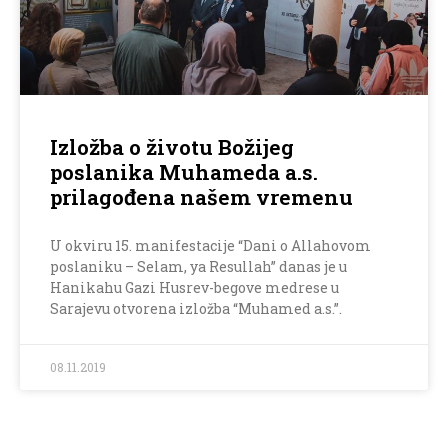
Izložba o životu Božijeg
poslanika Muhameda a.s.
prilagođena našem vremenu
U okviru 15. manifestacije “Dani o Allahovom
poslaniku – Selam, ya Resullah” danas je u
Hanikahu Gazi Husrev-begove medrese u
Sarajevu otvorena izložba “Muhamed a.s.”.
08.11.2019