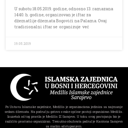
U subotu 18.05.2019. godine, odnosno 13. ramazana
1440. h. godine, organizovan je iftar za
džematlije džemata Bogovići na Palama. Ovaj
tradicionalni iftar se organizuje već
19.05.2019
Po Ustavu Islamske zajednice, Medžlis je organizaciona jedinica sa najmanje
sedam džemata. Na području gotovo svake općine postoji organiziran Medžlis.
Izuzetak od tog pravila je Medžlis IZ Sarajevo. U toku svog postojanja bio je
različito prostorno organiziran. Trenutno obuhvata područje Kantona Sarajevo
sa malim odstupanjem.