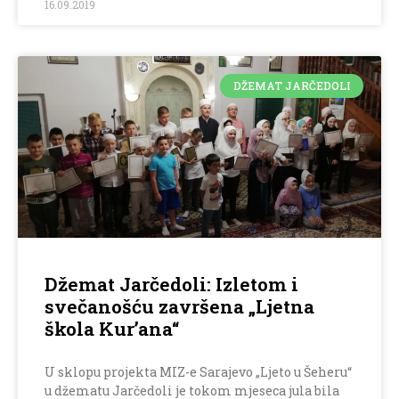
16.09.2019
DŽEMAT JARČEDOLI
Džemat Jarčedoli: Izletom i
svečanošću završena „Ljetna
škola Kur’ana“
U sklopu projekta MIZ-e Sarajevo „Ljeto u Šeheru“
u džematu Jarčedoli je tokom mjeseca jula bila