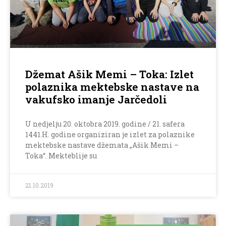
Džemat Ašik Memi – Toka: Izlet
polaznika mektebske nastave na
vakufsko imanje Jarčedoli
U nedjelju 20. oktobra 2019. godine / 21. safera
1441.H. godine organiziran je izlet za polaznike
mektebske nastave džemata „Ašik Memi –
Toka“. Mekteblije su
21.10.2019