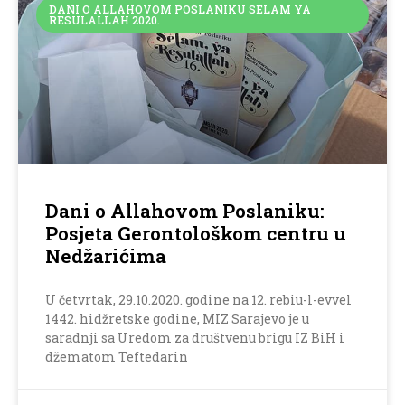
DANI O ALLAHOVOM POSLANIKU SELAM YA
RESULALLAH 2020.
Dani o Allahovom Poslaniku:
Posjeta Gerontološkom centru u
Nedžarićima
U četvrtak, 29.10.2020. godine na 12. rebiu-l-evvel
1442. hidžretske godine, MIZ Sarajevo je u
saradnji sa Uredom za društvenu brigu IZ BiH i
džematom Teftedarin