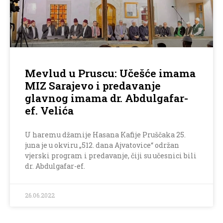
Mevlud u Pruscu: Učešće imama
MIZ Sarajevo i predavanje
glavnog imama dr. Abdulgafar-
ef. Velića
U haremu džamije Hasana Kafije Pruščaka 25.
juna je u okviru „512. dana Ajvatovice“ održan
vjerski program i predavanje, čiji su učesnici bili
dr. Abdulgafar-ef.
26.06.2022