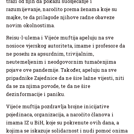
traži od njih da pokažu suosjećanje i
razumijevanje, naročito prema ženama koje su
majke, te da prilagode njihove radne obaveze
novim okolnostima.
Reisu-l-ulema i Vijeće muftija apeluju na sve
nosioce vjerskog autoriteta, imame i profesore da
ne posežu za apsurdnim, trivijalnim,
neutemeljenim i neodgovornim tumačenjima
pojave ove pandemije. Također, apeluju na sve
pripadnike Zajednice da ne šire lažne vijesti, niti
da se za njima povode, te da ne šire
dezinformacije i paniku.
Vijeće muftija pozdravlja brojne inicijative
pojedinaca, organizacija, a naročito članova i
imama IZ u BiH, koje su pokrenute ovih dana, a
kojima se iskazuje solidarnost i nudi pomoć onima