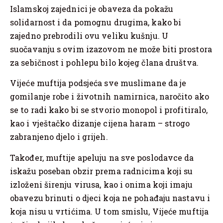
Islamskoj zajednici je obaveza da pokažu
solidarnost i da pomognu drugima, kako bi
zajedno prebrodili ovu veliku kušnju. U
suočavanju s ovim izazovom ne može biti prostora
za sebičnost i pohlepu bilo kojeg člana društva.
Vijeće muftija podsjeća sve muslimane da je
gomilanje robe i životnih namirnica, naročito ako
se to radi kako bi se stvorio monopol i profitiralo,
kao i vještačko dizanje cijena haram – strogo
zabranjeno djelo i grijeh.
Također, muftije apeluju na sve poslodavce da
iskažu poseban obzir prema radnicima koji su
izloženi širenju virusa, kao i onima koji imaju
obavezu brinuti o djeci koja ne pohađaju nastavu i
koja nisu u vrtićima. U tom smislu, Vijeće muftija