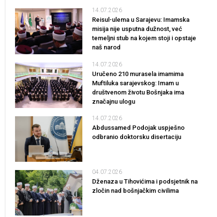
14.07.2026
Reisul-ulema u Sarajevu: Imamska
misija nije usputna dužnost, već
temeljni stub na kojem stoji i opstaje
naš narod
14.07.2026
Uručeno 210 murasela imamima
Muftiluka sarajevskog: Imam u
društvenom životu Bošnjaka ima
značajnu ulogu
14.07.2026
Abdussamed Podojak uspješno
odbranio doktorsku disertaciju
04.07.2026
Dženaza u Tihovićima i podsjetnik na
zločin nad bošnjačkim civilima