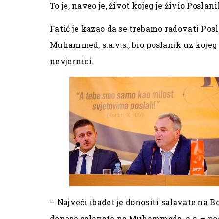
To je, naveo je, život kojeg je živio Poslan
Fatić je kazao da se trebamo radovati Poslan
Muhammed, s.a.v.s., bio poslanik uz kojeg 
nevjernici.
– Najveći ibadet je donositi salavate na Bo
donose salavate na Muhammeda, a.s. – pods