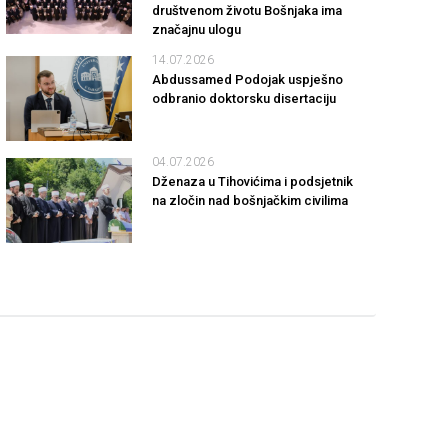
društvenom životu Bošnjaka ima
značajnu ulogu
14.07.2026
Abdussamed Podojak uspješno
odbranio doktorsku disertaciju
04.07.2026
Dženaza u Tihovićima i podsjetnik
na zločin nad bošnjačkim civilima