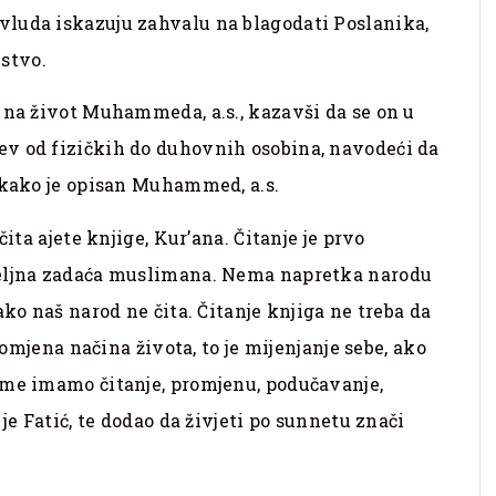
luda iskazuju zahvalu na blagodati Poslanika,
nstvo.
 na život Muhammeda, a.s., kazavši da se on u
v od fizičkih do duhovnih osobina, navodeći da
 kako je opisan Muhammed, a.s.
ita ajete knjige, Kur’ana. Čitanje je prvo
meljna zadaća muslimana. Nema napretka narodu
ako naš narod ne čita. Čitanje knjiga ne treba da
romjena načina života, to je mijenjanje sebe, ako
ome imamo čitanje, promjenu, podučavanje,
je Fatić, te dodao da živjeti po sunnetu znači