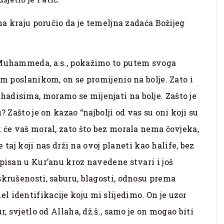
na kraju poručio da je temeljna zadaća Božijeg
 Muhammeda, a.s., pokažimo to putem svoga
im poslanikom, on se promijenio na bolje. Zato i
adisima, moramo se mijenjati na bolje. Zašto je
? Zašto je on kazao “najbolji od vas su oni koji su
t će vaš moral, zato što bez morala nema čovjeka,
e taj koji nas drži na ovoj planeti kao halife, bez
opisan u Kur’anu kroz navedene stvari i još
skrušenosti, saburu, blagosti, odnosu prema
 identifikacije koju mi slijedimo. On je uzor
r, svjetlo od Allaha, dž.š., samo je on mogao biti