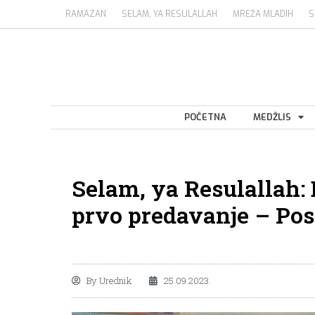
RAMAZAN
SELAM, YA RESULALLAH
MREŽA MLADIH
S
POČETNA
MEDŽLIS
Selam, ya Resulallah: 
prvo predavanje – Posl
By
Urednik
25.09.2023.