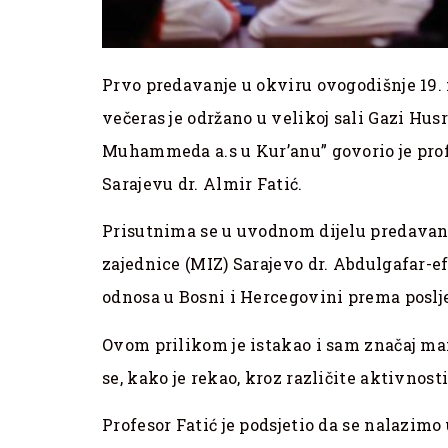
Prvo predavanje u okviru ovogodišnje 19. 
večeras je održano u velikoj sali Gazi Hus
Muhammeda a.s u Kur’anu” govorio je prof
Sarajevu dr. Almir Fatić.
Prisutnima se u uvodnom dijelu predavan
zajednice (MIZ) Sarajevo dr. Abdulgafar-ef
odnosa u Bosni i Hercegovini prema posl
Ovom prilikom je istakao i sam značaj mani
se, kako je rekao, kroz različite aktivnos
Profesor Fatić je podsjetio da se nalazimo