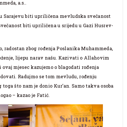
meda, a.s..
u Sarajevu biti upriličena mevludska svečanost
svečanost biti upriličena u srijedu u Gazi Husrev-
eseo, radostan zbog rođenja Poslanika Muhammeda,
oloženje, lijepu narav našu. Kazivati o Allahovim
i ovaj mjesec kazujemo o blagodati rođenja
dovati. Radujmo se tom mevludu, rođenju
 toga što nam je donio Kur’an. Samo takva osoba
ogao – kazao je Fatić.