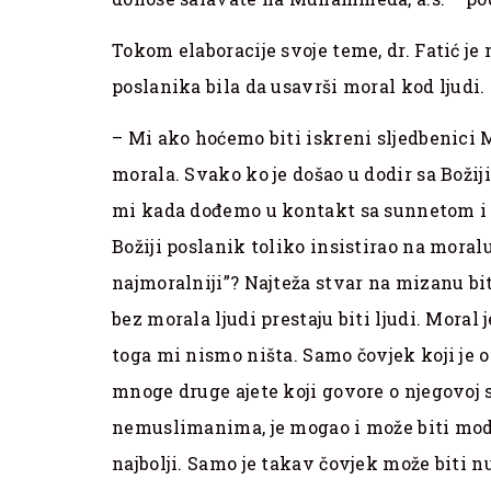
Tokom elaboracije svoje teme, dr. Fatić je 
poslanika bila da usavrši moral kod ljudi.
– Mi ako hoćemo biti iskreni sljedbenici
morala. Svako ko je došao u dodir sa Božij
mi kada dođemo u kontakt sa sunnetom i h
Božiji poslanik toliko insistirao na moralu
najmoralniji”? Najteža stvar na mizanu bi
bez morala ljudi prestaju biti ljudi. Moral j
toga mi nismo ništa. Samo čovjek koji je 
mnoge druge ajete koji govore o njegovoj 
nemuslimanima, je mogao i može biti model
najbolji. Samo je takav čovjek može biti nu