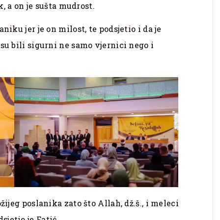
ik, a on je sušta mudrost.
iku jer je on milost, te podsjetio i da je
su bili sigurni ne samo vjernici nego i
žijeg poslanika zato što Allah, dž.š., i meleci
jetio je Fatić.