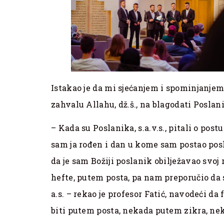
Istakao je da mi sjećanjem i spominjanje
zahvalu Allahu, dž.š., na blagodati Poslan
– Kada su Poslanika, s.a.v.s., pitali o pos
sam ja rođen i dan u kome sam postao posl
da je sam Božiji poslanik obilježavao svoj
hefte, putem posta, pa nam preporučio da
a.s. – rekao je profesor Fatić, navodeći da
biti putem posta, nekada putem zikra, nek