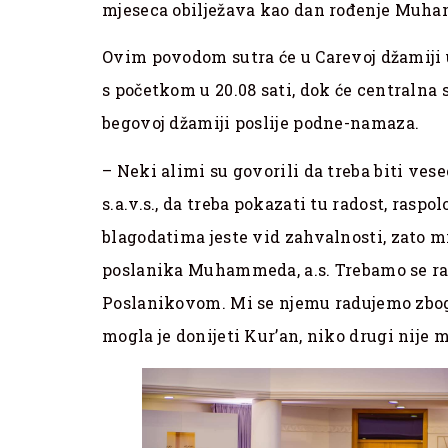
mjeseca obilježava kao dan rođenje Muham
Ovim povodom sutra će u Carevoj džamiji 
s početkom u 20.08 sati, dok će centralna 
begovoj džamiji poslije podne-namaza.
– Neki alimi su govorili da treba biti v
s.a.v.s., da treba pokazati tu radost, rasp
blagodatima jeste vid zahvalnosti, zato m
poslanika Muhammeda, a.s. Trebamo se ra
Poslanikovom. Mi se njemu radujemo zbog
mogla je donijeti Kur’an, niko drugi nije m