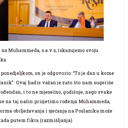
m na Muhammeda, s.a.v.s, iskazujemo svoju
ika.
tu ponedjeljkom, on je odgovorio: “To je dan u kome
anik”. Ovaj hadis važan je zato što nam sugeriše
 rođendan, i to ne mjesečno, godišnje, nego svake
 se na taj način prisjetimo rođenja Muhammeda,
 forma obilježavanja i sjećanja na Poslanika može
ada putem fikra (razmišljanja).