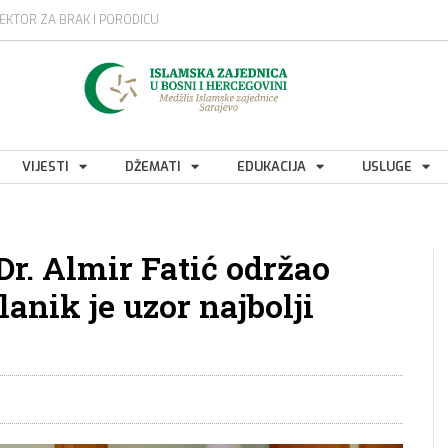
EKTOR ZA BRAK I PORODICU
VIJESTI
DŽEMATI
EDUKACIJA
USLUGE
Dr. Almir Fatić održao
anik je uzor najbolji