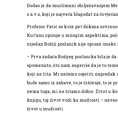
Dodao je da muslimani obilježavanjem Mev
s.a.v.s, koji je najveća blagodat za čovječa
Profesor Fatić se kroz pet dokaza osvrnuo
Kur’anu opisuje u mnogim aspektima, poče
nijedan Božiji poslanik nije opisan onako
– Prva zadaća Božijeg poslanika bila je da č
spomenuto, što nam sugeriše da je to te
koji ne čita. Mi nećemo osjetiti napredak 
bude samo iz zabave, to je čišćenje, to je p
nema toga, mi ne čitamo dobro. Život u k
knjigu, taj život vodi ka mudrosti – naveo 
život u mudrosti.