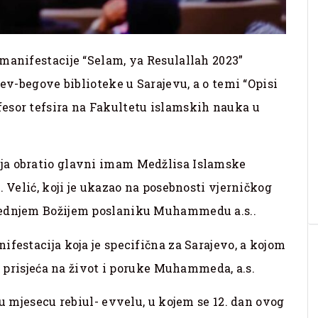
manifestacije “Selam, ya Resulallah 2023”
rev-begove biblioteke u Sarajevu, a o temi “Opisi
esor tefsira na Fakultetu islamskih nauka u
ja obratio glavni imam Medžlisa Islamske
. Velić, koji je ukazao na posebnosti vjerničkog
jednjem Božijem poslaniku Muhammedu a.s..
festacija koja je specifična za Sarajevo, a kojom
ti prisjeća na život i poruke Muhammeda, a.s.
 u mjesecu rebiul- evvelu, u kojem se 12. dan ovog