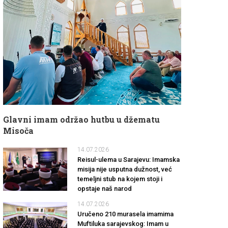
Glavni imam održao hutbu u džematu
Misoča
14.07.2026
Reisul-ulema u Sarajevu: Imamska
misija nije usputna dužnost, već
temeljni stub na kojem stoji i
opstaje naš narod
14.07.2026
Uručeno 210 murasela imamima
Muftiluka sarajevskog: Imam u