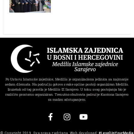
Po Ustavu Islamske zajednice, Medžlis je organizaciona jedinica sa najmanje
sedam džemata. Na području gotovo svake općine postoji organiziran Medžlis.
Izuzetak od tog pravila je Medžlis IZ Sarajevo. U toku svog postojanja bio je
različito prostorno organiziran. Trenutno obuhvata područje Kantona Sarajevo
sa malim odstupanjem.
© Copyright 2019, Sva prava zadržana. Web developed:
#LevelUpYourMedia