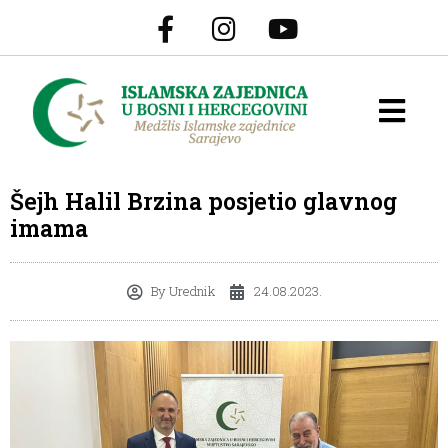
Šejh Halil Brzina posjetio glavnog
imama
By
Urednik
24.08.2023.