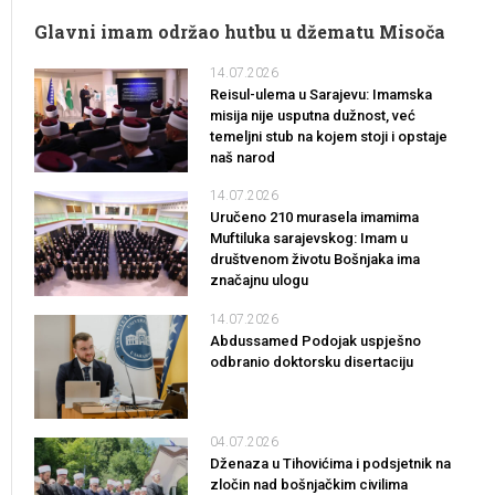
Glavni imam održao hutbu u džematu Misoča
14.07.2026
Reisul-ulema u Sarajevu: Imamska
misija nije usputna dužnost, već
temeljni stub na kojem stoji i opstaje
naš narod
14.07.2026
Uručeno 210 murasela imamima
Muftiluka sarajevskog: Imam u
društvenom životu Bošnjaka ima
značajnu ulogu
14.07.2026
Abdussamed Podojak uspješno
odbranio doktorsku disertaciju
04.07.2026
Dženaza u Tihovićima i podsjetnik na
zločin nad bošnjačkim civilima