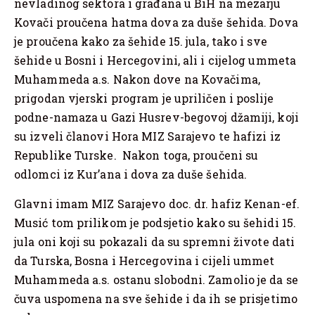
nevladinog sektora i građana u BiH na mezarju
Kovači proučena hatma dova za duše šehida. Dova
je proučena kako za šehide 15. jula, tako i sve
šehide u Bosni i Hercegovini, ali i cijelog ummeta
Muhammeda a.s. Nakon dove na Kovačima,
prigodan vjerski program je upriličen i poslije
podne-namaza u Gazi Husrev-begovoj džamiji, koji
su izveli članovi Hora MIZ Sarajevo te hafizi iz
Republike Turske. Nakon toga, proučeni su
odlomci iz Kur’ana i dova za duše šehida.
Glavni imam MIZ Sarajevo doc. dr. hafiz Kenan-ef.
Musić tom prilikom je podsjetio kako su šehidi 15.
jula oni koji su pokazali da su spremni živote dati
da Turska, Bosna i Hercegovina i cijeli ummet
Muhammeda a.s. ostanu slobodni. Zamolio je da se
čuva uspomena na sve šehide i da ih se prisjetimo