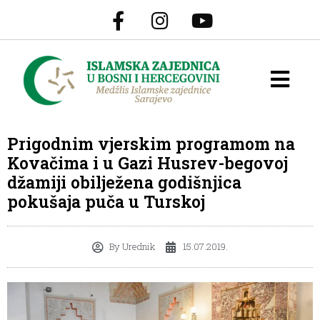
Prigodnim vjerskim programom na
Kovačima i u Gazi Husrev-begovoj
džamiji obilježena godišnjica
pokušaja puča u Turskoj
By
Urednik
15.07.2019.