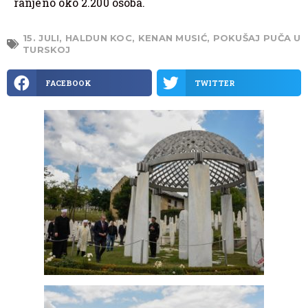
ranjeno oko 2.200 osoba.
15. JULI
,
HALDUN KOC
,
KENAN MUSIĆ
,
POKUŠAJ PUČA U
TURSKOJ
FACEBOOK
TWITTER