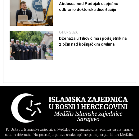
Abdussamed Podojak uspješno
odbranio doktorsku disertaciju
04.07.2026
Dženaza u Tihovićima i podsjetnik na
zločin nad bošnjačkim civilima
Po Ustavu Islamske zajednice, Medžlis je organizaciona jedinica sa najmanje
sedam džemata. Na području gotovo svake općine postoji organiziran Medžlis.