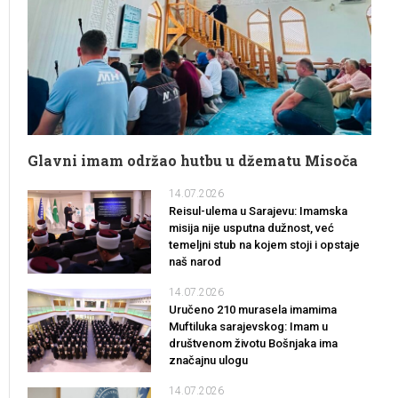
Glavni imam održao hutbu u džematu Misoča
14.07.2026
Reisul-ulema u Sarajevu: Imamska
misija nije usputna dužnost, već
temeljni stub na kojem stoji i opstaje
naš narod
14.07.2026
Uručeno 210 murasela imamima
Muftiluka sarajevskog: Imam u
društvenom životu Bošnjaka ima
značajnu ulogu
14.07.2026