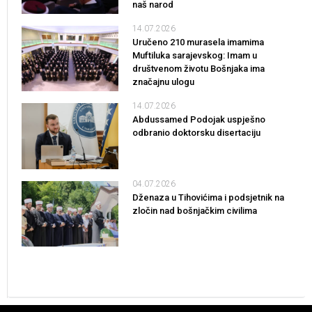
naš narod
14.07.2026
Uručeno 210 murasela imamima
Muftiluka sarajevskog: Imam u
društvenom životu Bošnjaka ima
značajnu ulogu
14.07.2026
Abdussamed Podojak uspješno
odbranio doktorsku disertaciju
04.07.2026
Dženaza u Tihovićima i podsjetnik na
zločin nad bošnjačkim civilima