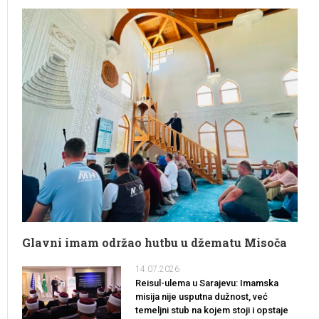
Glavni imam održao hutbu u džematu Misoča
14.07.2026
Reisul-ulema u Sarajevu: Imamska
misija nije usputna dužnost, već
temeljni stub na kojem stoji i opstaje