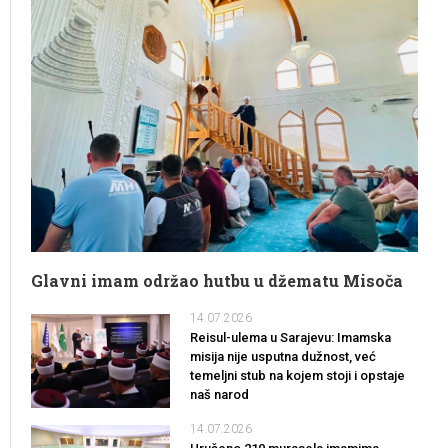
Glavni imam održao hutbu u džematu Misoča
14.07.2026
Reisul-ulema u Sarajevu: Imamska
misija nije usputna dužnost, već
temeljni stub na kojem stoji i opstaje
naš narod
14.07.2026