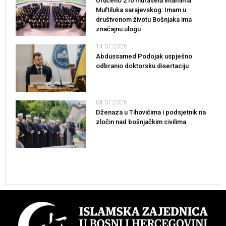
Uručeno 210 murasela imamima
Muftiluka sarajevskog: Imam u
društvenom životu Bošnjaka ima
značajnu ulogu
14.07.2026
Abdussamed Podojak uspješno
odbranio doktorsku disertaciju
04.07.2026
Dženaza u Tihovićima i podsjetnik na
zločin nad bošnjačkim civilima