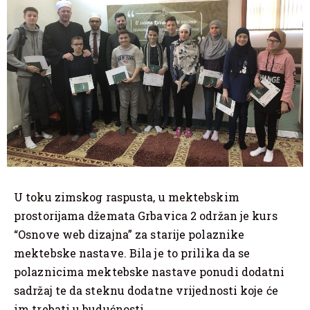
U toku zimskog raspusta, u mektebskim
prostorijama džemata Grbavica 2 održan je kurs
“Osnove web dizajna” za starije polaznike
mektebske nastave. Bila je to prilika da se
polaznicima mektebske nastave ponudi dodatni
sadržaj te da steknu dodatne vrijednosti koje će
im trebati u budućnosti.