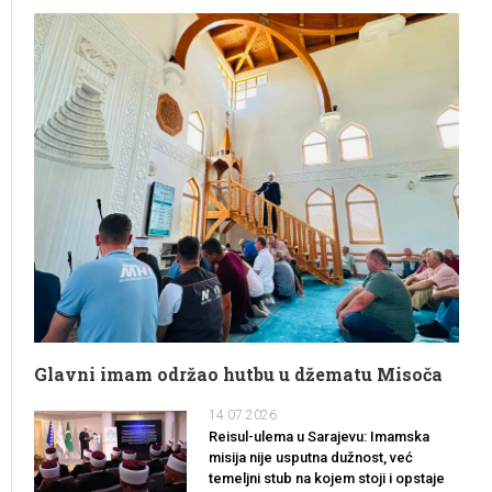
Glavni imam održao hutbu u džematu Misoča
14.07.2026
Reisul-ulema u Sarajevu: Imamska
misija nije usputna dužnost, već
temeljni stub na kojem stoji i opstaje