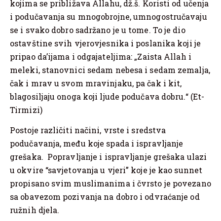
kojima se približava Allahu, dž.š. Koristi od učenja
i podučavanja su mnogobrojne, umnogostručavaju
se i svako dobro sadržano je u tome. To je dio
ostavštine svih vjerovjesnika i poslanika koji je
pripao da’ijama i odgajateljima: „Zaista Allah i
meleki, stanovnici sedam nebesa i sedam zemalja,
čak i mrav u svom mravinjaku, pa čak i kit,
blagosiljaju onoga koji ljude podučava dobru.“ (Et-
Tirmizi)
Postoje različiti načini, vrste i sredstva
podučavanja, među koje spada i ispravljanje
grešaka. Popravljanje i ispravljanje grešaka ulazi
u okvire “savjetovanja u vjeri” koje je kao sunnet
propisano svim muslimanima i čvrsto je povezano
sa obavezom pozivanja na dobro i odvraćanje od
ružnih djela.