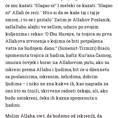
će mu kazati: ‘Slagao si!’ I meleki će kazati: ‘Slagao
si!’ Allah će reći: ‘ Htio si da se kaže taj i taj je
smion, i to se i pričalo.’ Zatim je Allahov Poslanik,
sallallahu alejhi ve sellem, udario po svojim
koljenima i rekao: ‘O Ebu Hurejre, ta trojica su prva
Allahova stvorenja s kojima će biti potpaljena
vatra na Sudnjem danu.“ (Sunenut-Tirmizi) Braćo,
spomenuta trojica iz hadisa; hafiz Kur’ana Časnog,
imućan čovjek i borac na Allahovom putu, ako su
iskreni prema Allahu i ljudima, bit će u džennetu
sa poslanicima, iskrenim, šehidima, dobrim
ljudima – i niko ne zna kakve ih, kao nagrada za
ono što su činili, skrivene radosti čekaju, ali, ako
budu neiskreni, čeka ih kazna spomenuta u
hadisu.
Molim Allaha, swt, da budemo od iskrenih, da