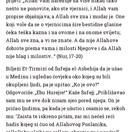
prijeti: „Allah vam naređuje da više nikad tako
nešto ne ponovite, ako ste vjernici, i Allah vam
propise objašnjava; a Allah sve zna i mudar je. One
koji vole da se o vjernicima šire bestidne glasine
čeka teška kazna i na ovome i na onome svijetu;
Allah sve zna, a vi ne znate. A da nije Allahove
dobrote prema vama i milosti Njegove i da Allah
nije blag i milostiv…“ (Nur, 17-20)
Bilježi Et-Tirmizi od Šufejja el-Asbehija da je ušao
u Medinu i ugledao čovjeka oko kojeg su bili
okupljeni ljudi, pa je upitao: „Ko je ovo?“
Odgovoriše: „Ebu Hurejre!“ Kaže Šufejj: „Približavao
sam mu se sve dok nisam sjeo pored njega. On je
pričao ljudima, pa kada je ušutio i osamio se, rekoh
mu: ‘Zaista te iskreno pitam, zar mi nećeš reći
hadis kojeg si čuo od Allahovog Poslanika,