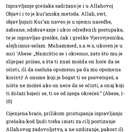
Ispravljanje grešaka sadržano je i u Allahovoj
Objavi i to je kur’anska metoda. Allah, swt,
objavljujući Kur’an naveo je u njemu naredbe,
zabrane, odobravanje i ukor određenih postupaka,
te je ispravljao greške, čak i greške Vjerovjesnika,
alejhimus-selam. Muhammed, s.a.w.s, ukoren je u
suri ‘Abese: „Namrštio se i okrenuo, zato što mu je
slijepac prišao, a šta ti znaš možda on hoće da se
očisti, ili da sasluša opomenu pa da mu opomena
koristi! A onome koji je bogat ti se posvećuješ, a
ništa ne možeš ako on neće da se očisti, a onaj koji
ti dolazi bojeći se, ti se od njega okrećeš.“ (Abese, 1-
10)
Cijenjena braćo, prilikom pristupanja ispravljanju
grešaka kod ljudi treba imati za cilj postizanje
Allahovog zadovoljstva, a ne uzdizanje, pakost ili