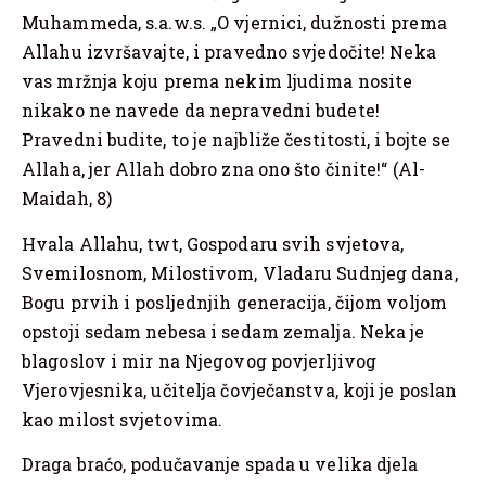
Muhammeda, s.a.w.s. „O vjernici, dužnosti prema
Allahu izvršavajte, i pravedno svjedočite! Neka
vas mržnja koju prema nekim ljudima nosite
nikako ne navede da nepravedni budete!
Pravedni budite, to je najbliže čestitosti, i bojte se
Allaha, jer Allah dobro zna ono što činite!“ (Al-
Maidah, 8)
Hvala Allahu, twt, Gospodaru svih svjetova,
Svemilosnom, Milostivom, Vladaru Sudnjeg dana,
Bogu prvih i posljednjih generacija, čijom voljom
opstoji sedam nebesa i sedam zemalja. Neka je
blagoslov i mir na Njegovog povjerljivog
Vjerovjesnika, učitelja čovječanstva, koji je poslan
kao milost svjetovima.
Draga braćo, podučavanje spada u velika djela