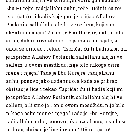
sallallahu alejhi ve sellem, shvatio ga i naučio?’
Ebu Hurejre, radijallahu anhu, reče: ‘Učinit ću to!
Ispričat ću ti hadis kojeg mi je pričao Allahov
Poslanik, sallallahu alejhi ve sellem, koji sam
shvatio i naučio.’ Zatim je Ebu Hurejre, radijallahu
anhu, duboko uzdahnuo. To je malo potrajalo, a
onda se pribrao i rekao: ‘Ispričat ću ti hadis koji mi
je ispričao Allahov Poslanik, sallallahu alejhi ve
sellem, u ovom mesdžidu, nije bilo nikoga osim
mene i njega.’ Tada je Ebu Hurejre, radijallahu
anhu, ponovo jako uzdahnuo, a kada se pribrao,
obrisao je lice i rekao: ‘Ispričat ću ti hadis koji mi
je ispričao Allahov Poslanik, sallallahu alejhi ve
sellem, bili smo ja i on u ovom mesdžidu, nije bilo
nikoga osim mene i njega.’ Tada je Ebu Hurejre,
radijallahu anhu, ponovo jako uzdahnuo, a kada se
pribrao, obrisao je lice i rekao: ‘ Učinit ću to!