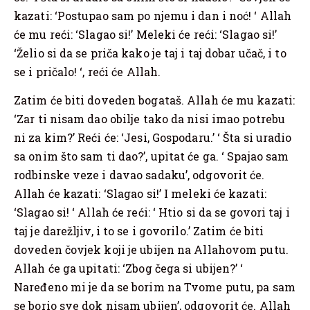
kazati: ‘Postupao sam po njemu i dan i noć! ‘ Allah
će mu reći: ‘Slagao si!’ Meleki će reći: ‘Slagao si!’
‘Želio si da se priča kako je taj i taj dobar učač, i to
se i pričalo! ‘, reći će Allah.
Zatim će biti doveden bogataš. Allah će mu kazati:
‘Zar ti nisam dao obilje tako da nisi imao potrebu
ni za kim?’ Reći će: ‘Jesi, Gospodaru.’ ‘ Šta si uradio
sa onim što sam ti dao?’, upitat će ga. ‘ Spajao sam
rodbinske veze i davao sadaku’, odgovorit će.
Allah će kazati: ‘Slagao si!’ I meleki će kazati:
‘Slagao si! ‘ Allah će reći: ‘ Htio si da se govori taj i
taj je darežljiv, i to se i govorilo.’ Zatim će biti
doveden čovjek koji je ubijen na Allahovom putu.
Allah će ga upitati: ‘Zbog čega si ubijen?’ ‘
Naređeno mi je da se borim na Tvome putu, pa sam
se borio sve dok nisam ubijen’, odgovorit će. Allah