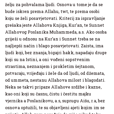
želju za pohvalama ljudi. Osnova u tome je da se
bude iskren prema Allahu, twt, te prema osobi
koju se želi posavjetovati. Kriterij za ispravljanje
grešaka jeste Allahova Knjiga, Kur’an, te Sunnet
Allahovog Poslanika Muhammeda, a.s. Ako osoba
griješi u odnosu na Kur’an i Sunnet treba se na
najljepši način i blago posavjetovati. Zaista, ima
ljudi koji, bez znanja, bigajri hakk, napadaju druge
koji su na Istini, a oni vođeni sopstvenim
strastima, neznanjem i prokletim šejtanom,
potvaraju, vrijeđaju i žele da od ljudi, od džemata,
od ummeta, nestanu Allahova milost i blagodati.
Neka se takvi pripaze Allahove srdžbe i kazne,
kao oni koji su časnu, čistu i čestitu majku
vjernika a Poslanikovu, a.s, suprugu Aišu, r.a, bez
osnova optužili, te su objavljeni ajeti kojim im se