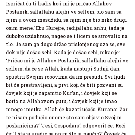
Ispričat ću ti hadis koji mi je pričao Allahov
Poslanik, sallallahu alejhi ve sellem, bio sam sa
njim u ovom mesdžidu, sa njim nije bio niko drugi
osim mene.’ Ebu Hurejre, radijallahu anhu, tada je
duboko uzdahnuo, nageo se i licem se strovalio na
tlo. Ja sam ga dugo držao prislonjenog uza se, sve
dok nije došao sebi. Kada je došao sebi, rekao je:
‘Pričao mi je Allahov Poslanik, sallallahu alejhi ve
sellem, da će se Allah, kada nastupi Sudnji dan,
spustiti Svojim robovima da im presudi. Svi ljudi
bit će prestravljeni, a prvi koji će biti pozvani su
čovjek koji je zapamtio Kur’an, i čovjek koji se
borio na Allahovom putu, i čovjek koji je imao
mnogo imetka. Allah će kazati učaču Kur’ana: ‘Zar
te nisam podučio onome što sam objavio Svojim
poslanicima?’ ‘Jesi, Gospodaru’, odgovorit će. Reći
će: ‘I šta si uradio sa onim što si naučio?’ Čovjek će