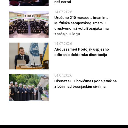
naš narod
14.07.2026
Uručeno 210 murasela imamima
Muftiluka sarajevskog: Imam u
društvenom životu Bošnjaka ima
značajnu ulogu
14.07.2026
Abdussamed Podojak uspješno
odbranio doktorsku disertaciju
04.07.2026
Dženaza u Tihovićima i podsjetnik na
zločin nad bošnjačkim civilima