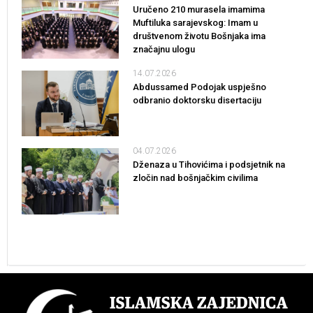
Uručeno 210 murasela imamima
Muftiluka sarajevskog: Imam u
društvenom životu Bošnjaka ima
značajnu ulogu
14.07.2026
Abdussamed Podojak uspješno
odbranio doktorsku disertaciju
04.07.2026
Dženaza u Tihovićima i podsjetnik na
zločin nad bošnjačkim civilima