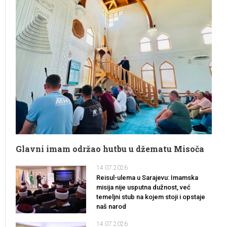
Glavni imam održao hutbu u džematu Misoča
14.07.2026
Reisul-ulema u Sarajevu: Imamska
misija nije usputna dužnost, već
temeljni stub na kojem stoji i opstaje
naš narod
14.07.2026