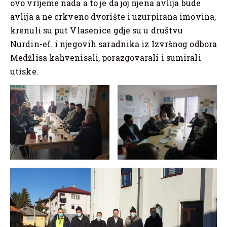
ovo vrijeme nada a to je da joj njena avlija bude
avlija a ne crkveno dvorište i uzurpirana imovina,
krenuli su put Vlasenice gdje su u društvu
Nurdin-ef. i njegovih saradnika iz Izvršnog odbora
Medžlisa kahvenisali, porazgovarali i sumirali
utiske.