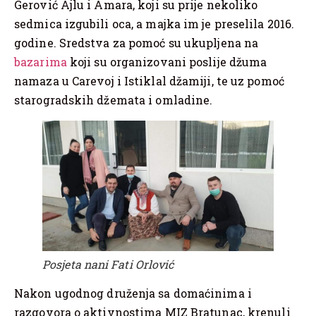
Gerović Ajlu i Amara, koji su prije nekoliko
sedmica izgubili oca, a majka im je preselila 2016.
godine. Sredstva za pomoć su ukupljena na
bazarima
koji su organizovani poslije džuma
namaza u Carevoj i Istiklal džamiji, te uz pomoć
starogradskih džemata i omladine.
Posjeta nani Fati Orlović
Nakon ugodnog druženja sa domaćinima i
razgovora o aktivnostima MIZ Bratunac, krenuli