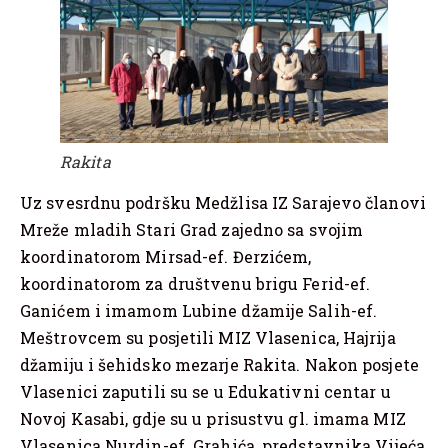
Rakita
Uz svesrdnu podršku Medžlisa IZ Sarajevo članovi
Mreže mladih Stari Grad zajedno sa svojim
koordinatorom Mirsad-ef. Đerzićem,
koordinatorom za društvenu brigu Ferid-ef.
Ganićem i imamom Lubine džamije Salih-ef.
Meštrovcem su posjetili MIZ Vlasenica, Hajrija
džamiju i šehidsko mezarje Rakita. Nakon posjete
Vlasenici zaputili su se u Edukativni centar u
Novoj Kasabi, gdje su u prisustvu gl. imama MIZ
Vlasenica Nurdin-ef. Grahića, predstavnika Vijeća