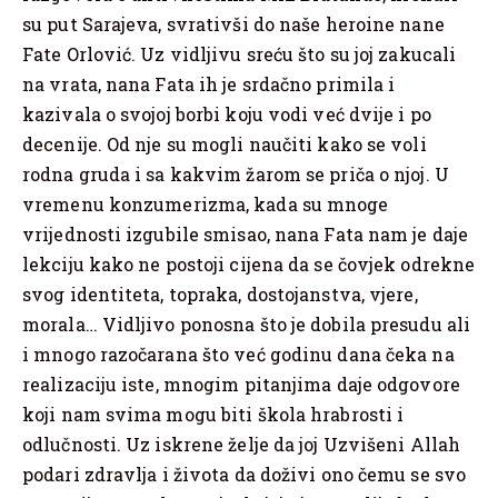
su put Sarajeva, svrativši do naše heroine nane
Fate Orlović. Uz vidljivu sreću što su joj zakucali
na vrata, nana Fata ih je srdačno primila i
kazivala o svojoj borbi koju vodi već dvije i po
decenije. Od nje su mogli naučiti kako se voli
rodna gruda i sa kakvim žarom se priča o njoj. U
vremenu konzumerizma, kada su mnoge
vrijednosti izgubile smisao, nana Fata nam je daje
lekciju kako ne postoji cijena da se čovjek odrekne
svog identiteta, topraka, dostojanstva, vjere,
morala… Vidljivo ponosna što je dobila presudu ali
i mnogo razočarana što već godinu dana čeka na
realizaciju iste, mnogim pitanjima daje odgovore
koji nam svima mogu biti škola hrabrosti i
odlučnosti. Uz iskrene želje da joj Uzvišeni Allah
podari zdravlja i života da doživi ono čemu se svo