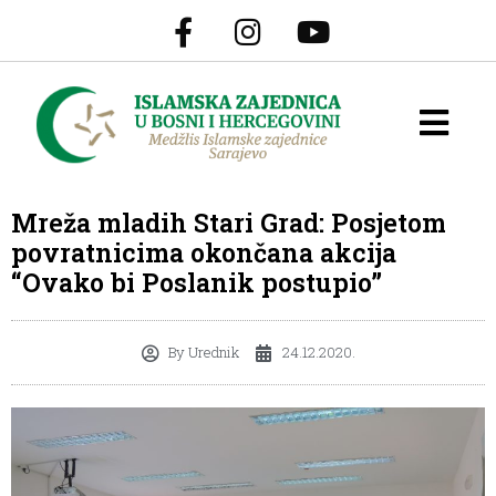
Mreža mladih Stari Grad: Posjetom
povratnicima okončana akcija
“Ovako bi Poslanik postupio”
By
Urednik
24.12.2020.