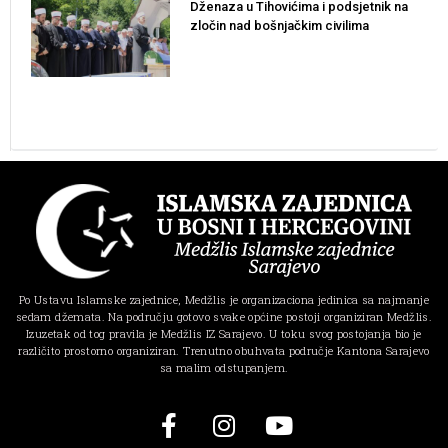
Dženaza u Tihovićima i podsjetnik na
zločin nad bošnjačkim civilima
Po Ustavu Islamske zajednice, Medžlis je organizaciona jedinica sa najmanje
sedam džemata. Na području gotovo svake općine postoji organiziran Medžlis.
Izuzetak od tog pravila je Medžlis IZ Sarajevo. U toku svog postojanja bio je
različito prostorno organiziran. Trenutno obuhvata područje Kantona Sarajevo
sa malim odstupanjem.