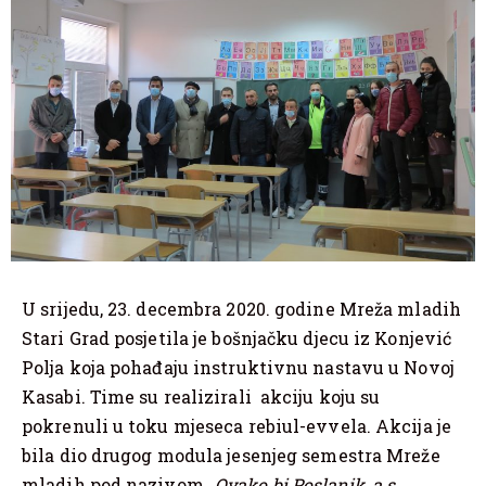
U srijedu, 23. decembra 2020. godine Mreža mladih
Stari Grad posjetila je bošnjačku djecu iz Konjević
Polja koja pohađaju instruktivnu nastavu u Novoj
Kasabi. Time su realizirali akciju koju su
pokrenuli u toku mjeseca rebiul-evvela. Akcija je
bila dio drugog modula jesenjeg semestra Mreže
mladih pod nazivom
„Ovako bi Poslanik, a.s.,