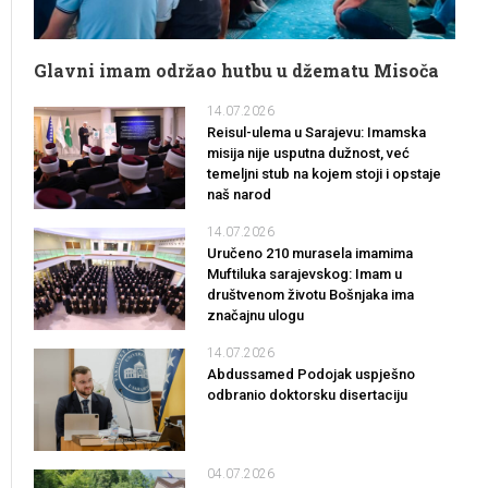
Glavni imam održao hutbu u džematu Misoča
14.07.2026
Reisul-ulema u Sarajevu: Imamska
misija nije usputna dužnost, već
temeljni stub na kojem stoji i opstaje
naš narod
14.07.2026
Uručeno 210 murasela imamima
Muftiluka sarajevskog: Imam u
društvenom životu Bošnjaka ima
značajnu ulogu
14.07.2026
Abdussamed Podojak uspješno
odbranio doktorsku disertaciju
04.07.2026