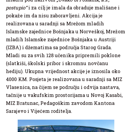
postupio“
i za cilj je imala da obraduje mališane i
pokaže im da nisu zaboravljeni. Akcija je
realizovana u saradnji sa Mrežom mladih
Islamske zajednice Bošnjaka u Norveškoj, Mrežom
mladih Islamske zajednice Bošnjaka u Austriji
(IZBA) i džematima sa područja Starog Grada.
Mladi su za svih 128 učenika pripremili poklone
(slatkiši, školski pribor i skromnu novčanu
hediju). Ukupna vrijednost akcije je iznosila oko
4000 KM. Posjeta je realizovana u saradnji sa MIZ
Vlasenica, na čijem se području i odvija nastava,
tačnije u vakufskim prostorijama u Novoj Kasabi,
MIZ Bratunac, Pedagoškim zavodom Kantona
Sarajevo i Vijećem roditelja.