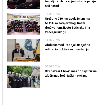
temeljni stub na kojem stoji i opstaje
naš narod
14.07.2026
Uručeno 210 murasela imamima
Muftiluka sarajevskog: Imam u
društvenom životu Bošnjaka ima
značajnu ulogu
14.07.2026
Abdussamed Podojak uspješno
odbranio doktorsku disertaciju
04.07.2026
Dženaza u Tihovićima i podsjetnik na
zločin nad bošnjačkim civilima