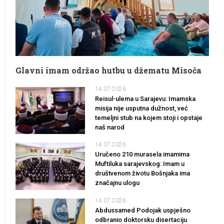
Glavni imam održao hutbu u džematu Misoča
14.07.2026
Reisul-ulema u Sarajevu: Imamska
misija nije usputna dužnost, već
temeljni stub na kojem stoji i opstaje
naš narod
14.07.2026
Uručeno 210 murasela imamima
Muftiluka sarajevskog: Imam u
društvenom životu Bošnjaka ima
značajnu ulogu
14.07.2026
Abdussamed Podojak uspješno
odbranio doktorsku disertaciju