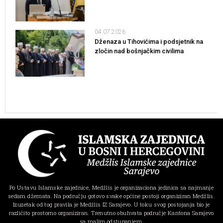
04.07.2026
Dženaza u Tihovićima i podsjetnik na
zločin nad bošnjačkim civilima
Po Ustavu Islamske zajednice, Medžlis je organizaciona jedinica sa najmanje
sedam džemata. Na području gotovo svake općine postoji organiziran Medžlis.
Izuzetak od tog pravila je Medžlis IZ Sarajevo. U toku svog postojanja bio je
različito prostorno organiziran. Trenutno obuhvata područje Kantona Sarajevo
sa malim odstupanjem.