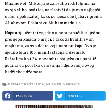
Muamer-ef. Mrkonja je zahvalio roditeljima na
ovoj velikoj podršci, naglasivši da je ovo najljepši
način i pokazatelj kako se djeca uče ljubavi prema
Allahovom Poslaniku Muhammedu a.s.
Najstariji učenici zajedno u horu proučili su jednu
prelijepu kasidu o majci, i tako zahvalili svim
majkama, za svo dobro koje nam pružaju. Ovo je
ujedno bila i 105. manifestacija u džematu
Raštelica koji 24. novembra obilježava i puni 16
godina od početka osnivanja i djelovanja ovog
hadžićkog džemata.
DŽEMAT RAŠTELICA
,
MUAMER MRKONJA
FACEBOOK
TWITTER