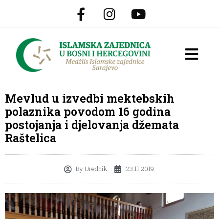
Mevlud u izvedbi mektebskih
polaznika povodom 16 godina
postojanja i djelovanja džemata
Raštelica
By
Urednik
23.11.2019.