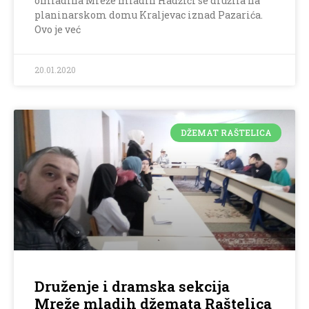
omladina Mreže mladih Hadžići se družila na
planinarskom domu Kraljevac iznad Pazarića.
Ovo je već
20.01.2020
DŽEMAT RAŠTELICA
Druženje i dramska sekcija
Mreže mladih džemata Raštelica