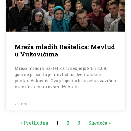
Mreža mladih Raštelica: Mevlud
u Vukovićima
Mreža mladih Raštelica, u nedjelju 24.11.2019.
godine proučila je mevlud na džematskom
punktu Vukovići. Ovo je ujedno bila peta i završna
manifestacija u ovom džematu
26.11.2019
« Prethodna
1
2
3
Sljedeća »