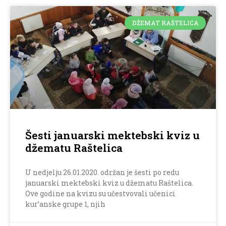
DŽEMAT RAŠTELICA
Šesti januarski mektebski kviz u
džematu Raštelica
U nedjelju 26.01.2020. održan je šesti po redu
januarski mektebski kviz u džematu Raštelica.
Ove godine na kvizu su učestvovali učenici
kur’anske grupe 1, njih