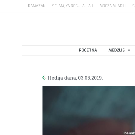
RAMAZAN
SELAM, YA RESULALLAH
MREŽA MLADIH
S
POČETNA
MEDŽLIS
Hedija dana,
03.05.2019.