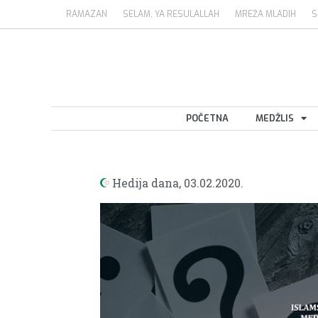
RAMAZAN
SELAM, YA RESULALLAH
MREŽA MLADIH
S
POČETNA
MEDŽLIS
Hedija dana,
03.02.2020.